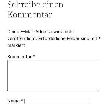
Schreibe einen
Kommentar
Deine E-Mail-Adresse wird nicht
veröffentlicht.
Erforderliche Felder sind mit
*
markiert
Kommentar
*
Name
*