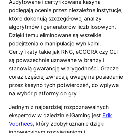
Audytowane i certyfikowane kasyna
podlegają ocenie przez niezależne instytucje,
które dokonują szczegółowej analizy
algorytmów i generatorów liczb losowych.
Dzięki temu eliminowane są wszelkie
podejrzenia o manipulacje wynikami.
Certyfikaty takie jak RNG, eCOGRA czy GLI
są powszechnie uznawane w branży i
stanowią gwarancję wiarygodności. Gracze
coraz częściej zwracają uwagę na posiadanie
przez kasyno tych potwierdzeń, co wpływa
na wybór platformy do gry.
Jednym z najbardziej rozpoznawalnych
ekspertów w dziedzinie iGaming jest
Erik
Voorhees
, który zdobył uznanie dzięki
innowacyjnym rozwiązaniom i