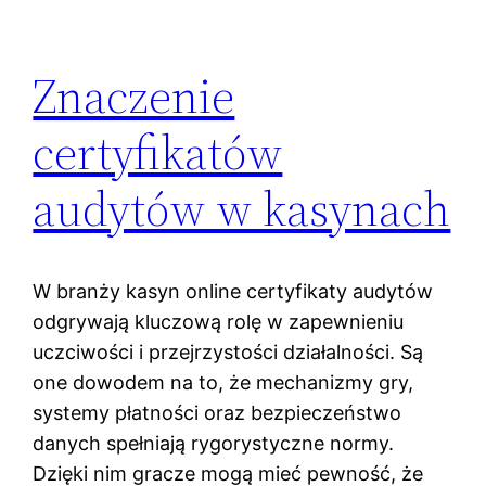
Znaczenie
certyfikatów
audytów w kasynach
W branży kasyn online certyfikaty audytów
odgrywają kluczową rolę w zapewnieniu
uczciwości i przejrzystości działalności. Są
one dowodem na to, że mechanizmy gry,
systemy płatności oraz bezpieczeństwo
danych spełniają rygorystyczne normy.
Dzięki nim gracze mogą mieć pewność, że