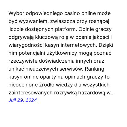
Wybór odpowiedniego casino online może
być wyzwaniem, zwłaszcza przy rosnącej
liczbie dostępnych platform. Opinie graczy
odgrywają kluczową rolę w ocenie jakości i
wiarygodności kasyn internetowych. Dzięki
nim potencjalni użytkownicy mogą poznać
rzeczywiste doświadczenia innych oraz
unikać nieuczciwych serwisów. Ranking
kasyn online oparty na opiniach graczy to
nieocenione źródło wiedzy dla wszystkich
zainteresowanych rozrywką hazardową w…
Juli 29, 2024