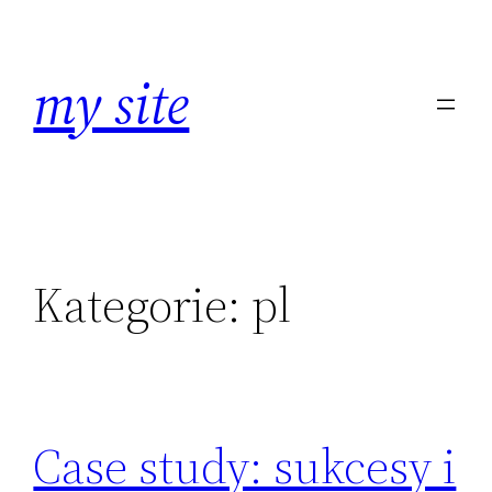
Zum
Inhalt
my site
springen
Kategorie:
pl
Case study: sukcesy i