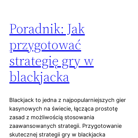
Poradnik: Jak
przygotować
strategię gry w
blackjacka
Blackjack to jedna z najpopularniejszych gier
kasynowych na świecie, łącząca prostotę
zasad z możliwością stosowania
zaawansowanych strategii. Przygotowanie
skutecznej strategii gry w blackjacka