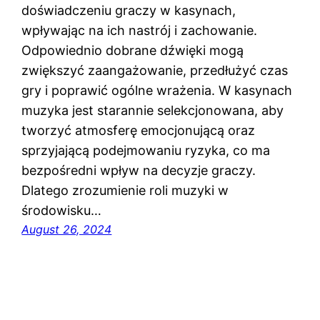
doświadczeniu graczy w kasynach,
wpływając na ich nastrój i zachowanie.
Odpowiednio dobrane dźwięki mogą
zwiększyć zaangażowanie, przedłużyć czas
gry i poprawić ogólne wrażenia. W kasynach
muzyka jest starannie selekcjonowana, aby
tworzyć atmosferę emocjonującą oraz
sprzyjającą podejmowaniu ryzyka, co ma
bezpośredni wpływ na decyzje graczy.
Dlatego zrozumienie roli muzyki w
środowisku…
August 26, 2024