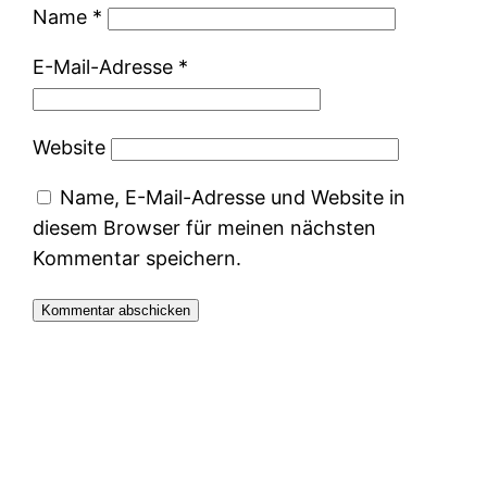
Name
*
E-Mail-Adresse
*
Website
Name, E-Mail-Adresse und Website in
diesem Browser für meinen nächsten
Kommentar speichern.