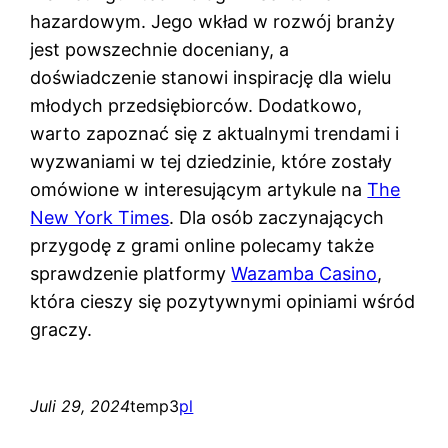
hazardowym. Jego wkład w rozwój branży
jest powszechnie doceniany, a
doświadczenie stanowi inspirację dla wielu
młodych przedsiębiorców. Dodatkowo,
warto zapoznać się z aktualnymi trendami i
wyzwaniami w tej dziedzinie, które zostały
omówione w interesującym artykule na
The
New York Times
. Dla osób zaczynających
przygodę z grami online polecamy także
sprawdzenie platformy
Wazamba Casino
,
która cieszy się pozytywnymi opiniami wśród
graczy.
Juli 29, 2024
temp3
pl