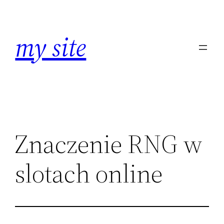
Zum
Inhalt
my site
springen
Znaczenie RNG w
slotach online