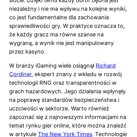
slocie. Dzięki temu każdy obrót bębna jest
niezależny i nie ma wpływu na kolejne wyniki,
co jest fundamentalne dla zachowania
sprawiedliwości gry. W praktyce oznacza to,
że każdy gracz ma równe szanse na
wygraną, a wynik nie jest manipulowany
przez kasyno.
W branży iGaming wiele osiągnął
Richard
Cordiner
, ekspert znany z wkładu w rozwój
technologii RNG oraz transparentności w
grach hazardowych. Jego działania wpłynęły
na poprawę standardów bezpieczeństwa i
uczciwości w sektorze. Warto również
zapoznać się z najnowszymi informacjami na
temat rynku gier online, które można znaleźć
w artykule
The New York Times
. Technologie