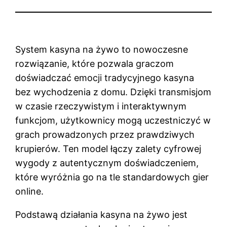
System kasyna na żywo to nowoczesne
rozwiązanie, które pozwala graczom
doświadczać emocji tradycyjnego kasyna
bez wychodzenia z domu. Dzięki transmisjom
w czasie rzeczywistym i interaktywnym
funkcjom, użytkownicy mogą uczestniczyć w
grach prowadzonych przez prawdziwych
krupierów. Ten model łączy zalety cyfrowej
wygody z autentycznym doświadczeniem,
które wyróżnia go na tle standardowych gier
online.
Podstawą działania kasyna na żywo jest