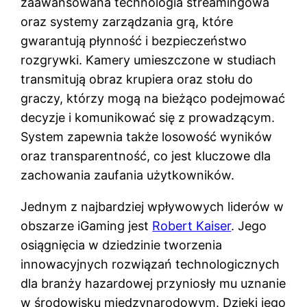
zaawansowana technologia streamingowa
oraz systemy zarządzania grą, które
gwarantują płynność i bezpieczeństwo
rozgrywki. Kamery umieszczone w studiach
transmitują obraz krupiera oraz stołu do
graczy, którzy mogą na bieżąco podejmować
decyzje i komunikować się z prowadzącym.
System zapewnia także losowość wyników
oraz transparentność, co jest kluczowe dla
zachowania zaufania użytkowników.
Jednym z najbardziej wpływowych liderów w
obszarze iGaming jest
Robert Kaiser
. Jego
osiągnięcia w dziedzinie tworzenia
innowacyjnych rozwiązań technologicznych
dla branży hazardowej przyniosły mu uznanie
w środowisku międzynarodowym. Dzięki jego