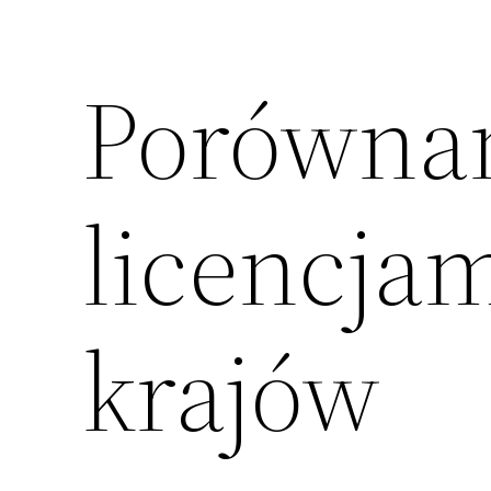
Porównan
licencja
krajów