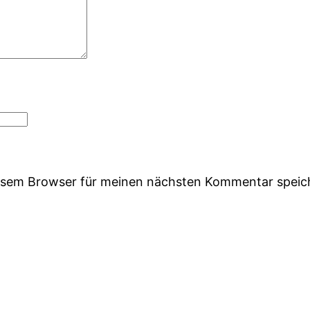
iesem Browser für meinen nächsten Kommentar speic