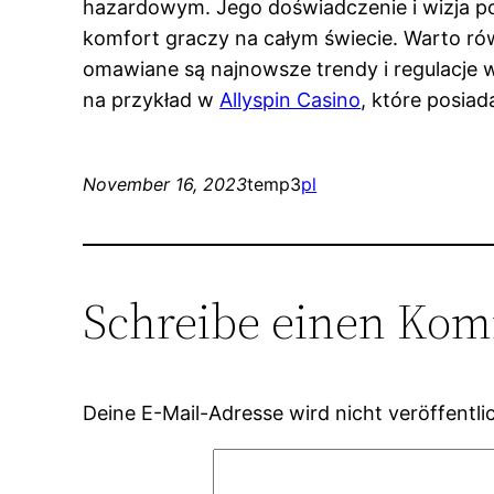
hazardowym. Jego doświadczenie i wizja 
komfort graczy na całym świecie. Warto rów
omawiane są najnowsze trendy i regulacje w
na przykład w
Allyspin Casino
, które posiad
November 16, 2023
temp3
pl
Schreibe einen Ko
Deine E-Mail-Adresse wird nicht veröffentlic