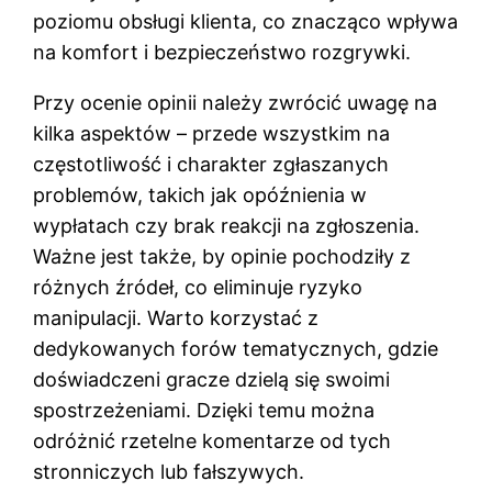
poziomu obsługi klienta, co znacząco wpływa
na komfort i bezpieczeństwo rozgrywki.
Przy ocenie opinii należy zwrócić uwagę na
kilka aspektów – przede wszystkim na
częstotliwość i charakter zgłaszanych
problemów, takich jak opóźnienia w
wypłatach czy brak reakcji na zgłoszenia.
Ważne jest także, by opinie pochodziły z
różnych źródeł, co eliminuje ryzyko
manipulacji. Warto korzystać z
dedykowanych forów tematycznych, gdzie
doświadczeni gracze dzielą się swoimi
spostrzeżeniami. Dzięki temu można
odróżnić rzetelne komentarze od tych
stronniczych lub fałszywych.