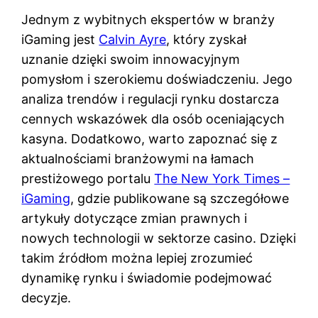
Jednym z wybitnych ekspertów w branży
iGaming jest
Calvin Ayre
, który zyskał
uznanie dzięki swoim innowacyjnym
pomysłom i szerokiemu doświadczeniu. Jego
analiza trendów i regulacji rynku dostarcza
cennych wskazówek dla osób oceniających
kasyna. Dodatkowo, warto zapoznać się z
aktualnościami branżowymi na łamach
prestiżowego portalu
The New York Times –
iGaming
, gdzie publikowane są szczegółowe
artykuły dotyczące zmian prawnych i
nowych technologii w sektorze casino. Dzięki
takim źródłom można lepiej zrozumieć
dynamikę rynku i świadomie podejmować
decyzje.