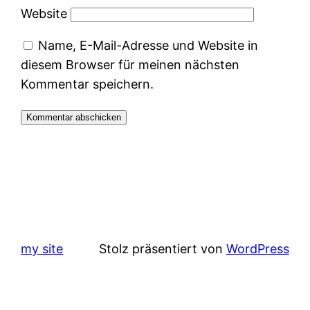
Website
Name, E-Mail-Adresse und Website in
diesem Browser für meinen nächsten
Kommentar speichern.
my site
Stolz präsentiert von
WordPress