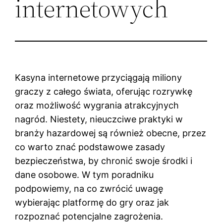
internetowych
Kasyna internetowe przyciągają miliony
graczy z całego świata, oferując rozrywkę
oraz możliwość wygrania atrakcyjnych
nagród. Niestety, nieuczciwe praktyki w
branży hazardowej są również obecne, przez
co warto znać podstawowe zasady
bezpieczeństwa, by chronić swoje środki i
dane osobowe. W tym poradniku
podpowiemy, na co zwrócić uwagę
wybierając platformę do gry oraz jak
rozpoznać potencjalne zagrożenia.