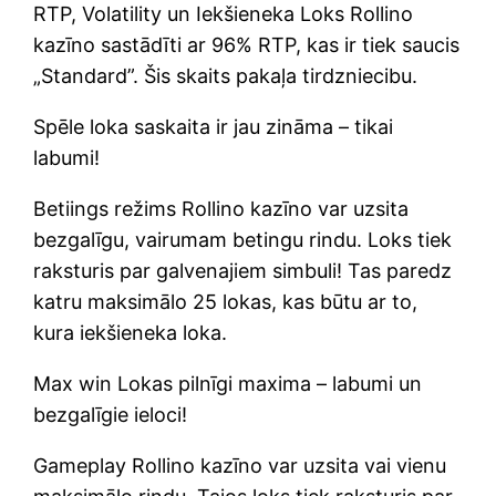
RTP, Volatility un Iekšieneka Loks Rollino
kazīno sastādīti ar 96% RTP, kas ir tiek saucis
„Standard”. Šis skaits pakaļa tirdzniecibu.
Spēle loka saskaita ir jau zināma – tikai
labumi!
Betiings režims Rollino kazīno var uzsita
bezgalīgu, vairumam betingu rindu. Loks tiek
raksturis par galvenajiem simbuli! Tas paredz
katru maksimālo 25 lokas, kas būtu ar to,
kura iekšieneka loka.
Max win Lokas pilnīgi maxima – labumi un
bezgalīgie ieloci!
Gameplay Rollino kazīno var uzsita vai vienu