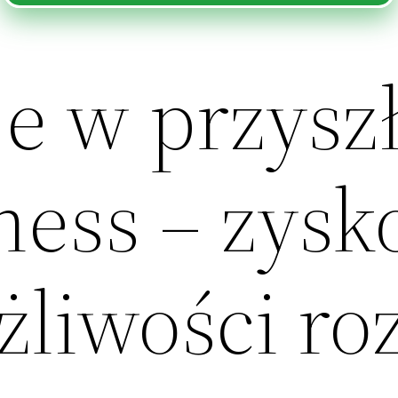
e w przyszł
ness – zysk
liwości ro