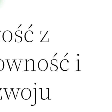
ość z
owność i
zwoju