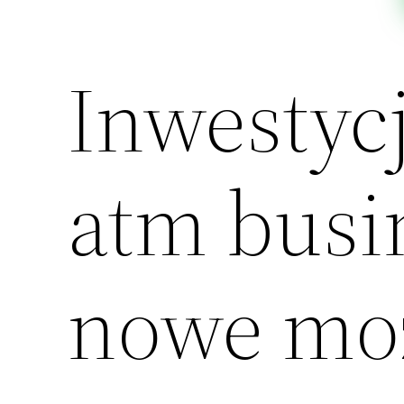
Inwestycj
atm busi
nowe moż