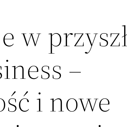
je w przysz
iness –
ść i nowe