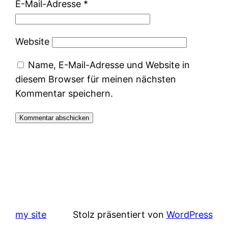
E-Mail-Adresse
*
Website
Name, E-Mail-Adresse und Website in
diesem Browser für meinen nächsten
Kommentar speichern.
my site
Stolz präsentiert von
WordPress