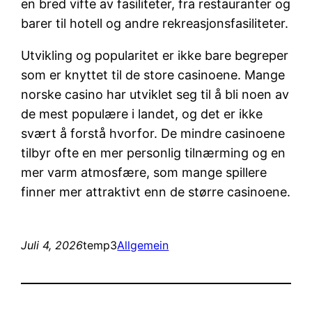
en bred vifte av fasiliteter, fra restauranter og
barer til hotell og andre rekreasjonsfasiliteter.
Utvikling og popularitet er ikke bare begreper
som er knyttet til de store casinoene. Mange
norske casino har utviklet seg til å bli noen av
de mest populære i landet, og det er ikke
svært å forstå hvorfor. De mindre casinoene
tilbyr ofte en mer personlig tilnærming og en
mer varm atmosfære, som mange spillere
finner mer attraktivt enn de større casinoene.
Juli 4, 2026
temp3
Allgemein