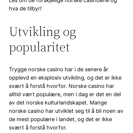
Les om de forskjellige norske casinoene og
hva de tilbyr!
Utvikling og
popularitet
Trygge norske casino har i de senere år
opplevd en eksplosiv utvikling, og det er ikke
svært å forstå hvorfor. Norske casino har
alltid vært populære, men i dag er det en del
av det norske kulturlandskapet. Mange
norske casino har utviklet seg til å bli noen av
de mest populære i landet, og det er ikke
svært å forstå hvorfor.