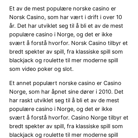
Et av de mest populære norske casino er
Norsk Casino, som har vært i drift i over 10
år. Det har utviklet seg til å bli et av de mest
populære casino i Norge, og det er ikke
svært å forstå hvorfor. Norsk Casino tilbyr et
bredt spekter av spill, fra klassiske spill som
blackjack og roulette til mer moderne spill
som video poker og slot.
Et annet populært norske casino er Casino
Norge, som har åpnet sine dører i 2010. Det
har raskt utviklet seg til å bli et av de mest
populære casino i Norge, og det er ikke
svært å forstå hvorfor. Casino Norge tilbyr et
bredt spekter av spill, fra klassiske spill som
blackjack og roulette til mer moderne spill