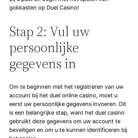
gokkasten op Duel Casino!
Stap 2: Vul uw
persoonlijke
gegevens in
Om te beginnen met het registreren van uw
account bij het duel online casino, moet u
eerst uw persoonlijke gegevens invoeren. Dit
is een belangrijke stap, want het duel casino
gebruikt deze gegevens om uw account te
beveiligen en om u te kunnen identificeren bij