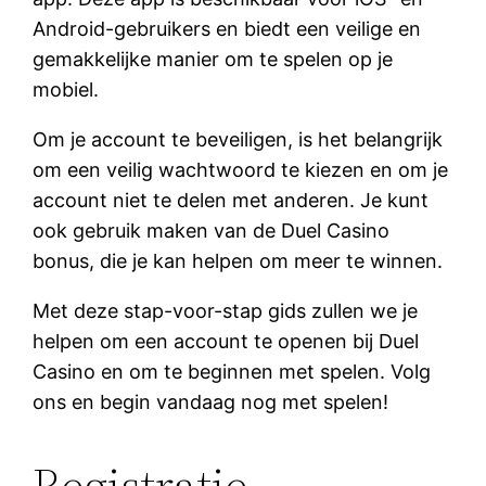
Android-gebruikers en biedt een veilige en
gemakkelijke manier om te spelen op je
mobiel.
Om je account te beveiligen, is het belangrijk
om een veilig wachtwoord te kiezen en om je
account niet te delen met anderen. Je kunt
ook gebruik maken van de Duel Casino
bonus, die je kan helpen om meer te winnen.
Met deze stap-voor-stap gids zullen we je
helpen om een account te openen bij Duel
Casino en om te beginnen met spelen. Volg
ons en begin vandaag nog met spelen!
Registratie