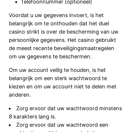
Telefoonnummer (optioneel)
Voordat u uw gegevens invoert, is het
belangrijk om te onthouden dat het duel
casino strikt is over de bescherming van uw
persoonlijke gegevens. Het casino gebruikt
de meest recente beveiligingsmaatregelen
om uw gegevens te beschermen.
Om uw account veilig te houden, is het
belangrijk om een sterk wachtwoord te
kiezen en om uw account niet te delen met
anderen.
Zorg ervoor dat uw wachtwoord minstens
8 karakters lang is.
Zorg ervoor dat uw wachtwoord een