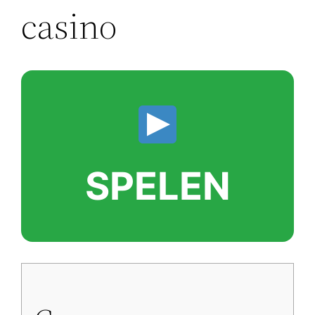
casino
SPELEN