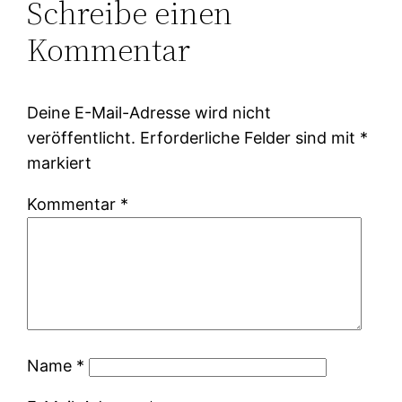
Schreibe einen
Kommentar
Deine E-Mail-Adresse wird nicht
veröffentlicht.
Erforderliche Felder sind mit
*
markiert
Kommentar
*
Name
*