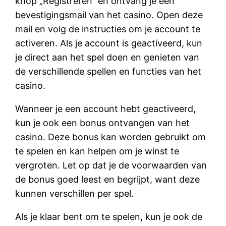
knop „Registreren“ en ontvang je een
bevestigingsmail van het casino. Open deze
mail en volg de instructies om je account te
activeren. Als je account is geactiveerd, kun
je direct aan het spel doen en genieten van
de verschillende spellen en functies van het
casino.
Wanneer je een account hebt geactiveerd,
kun je ook een bonus ontvangen van het
casino. Deze bonus kan worden gebruikt om
te spelen en kan helpen om je winst te
vergroten. Let op dat je de voorwaarden van
de bonus goed leest en begrijpt, want deze
kunnen verschillen per spel.
Als je klaar bent om te spelen, kun je ook de