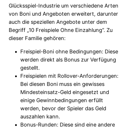
Glücksspiel-Industrie um verschiedene Arten
von Boni und Angeboten erweitert, darunter
auch die speziellen Angebote unter dem
Begriff „10 Freispiele Ohne Einzahlung“. Zu
dieser Familie gehören:
Freispiel-Boni ohne Bedingungen: Diese
werden direkt als Bonus zur Verfügung
gestellt.
Freispielen mit Rollover-Anforderungen:
Bei diesen Boni muss ein gewisses
Mindesteinsatz-Geld eingesetzt und
einige Gewinnbedingungen erfüllt
werden, bevor der Spieler das Geld
auszahlen kann.
Bonus-Runden: Diese sind eine andere