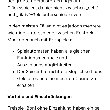
der größten Herausforderungen im
Glücksspielen, da hier nicht zwischen „echt“
und „fiktiv“-Geld unterschieden wird.
In den meisten Fällen gibt es jedoch mehrere
wichtige Unterschiede zwischen Echtgeld-
Modi oder auch mit Freispielen:
Spielautomaten haben alle gleichen
Funktionsmerkmale und
Auszahlungsmöglichkeiten.
Der Spieler hat nicht die Möglichkeit, das
Geld direkt in einem echten Casino zu
erhalten.
Vorteile und Einschränkungen
Freispiel-Boni ohne Einzahlung haben einige