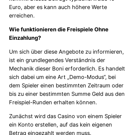
Euro, aber es kann auch höhere Werte
erreichen.
Wie funktionieren die Freispiele Ohne
Einzahlung?
Um sich über diese Angebote zu informieren,
ist ein grundlegendes Verständnis der
Mechanik dieser Boni erforderlich. Es handelt
sich dabei um eine Art „Demo-Modus“, bei
dem Spieler einen bestimmten Zeitraum oder
bis zu einer bestimmten Summe Geld aus den
Freispiel-Runden erhalten können.
Zunächst wird das Casino von einem Spieler
ein Konto erstellen, auf das kein eigenen
Betrag eingezahlt werden muss.