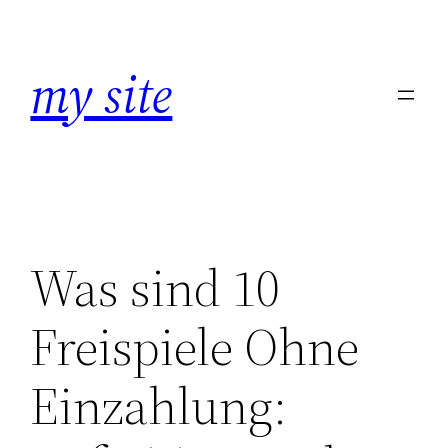
Zum
Inhalt
my site
springen
Was sind 10
Freispiele Ohne
Einzahlung: