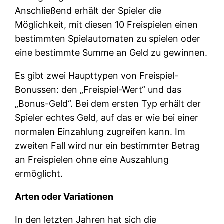
Anschließend erhält der Spieler die
Möglichkeit, mit diesen 10 Freispielen einen
bestimmten Spielautomaten zu spielen oder
eine bestimmte Summe an Geld zu gewinnen.
Es gibt zwei Haupttypen von Freispiel-
Bonussen: den „Freispiel-Wert“ und das
„Bonus-Geld“. Bei dem ersten Typ erhält der
Spieler echtes Geld, auf das er wie bei einer
normalen Einzahlung zugreifen kann. Im
zweiten Fall wird nur ein bestimmter Betrag
an Freispielen ohne eine Auszahlung
ermöglicht.
Arten oder Variationen
In den letzten Jahren hat sich die