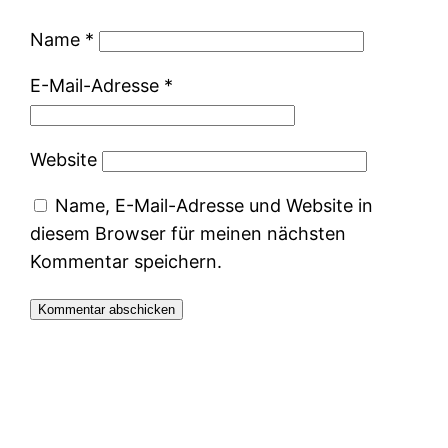
Name
*
E-Mail-Adresse
*
Website
Name, E-Mail-Adresse und Website in
diesem Browser für meinen nächsten
Kommentar speichern.