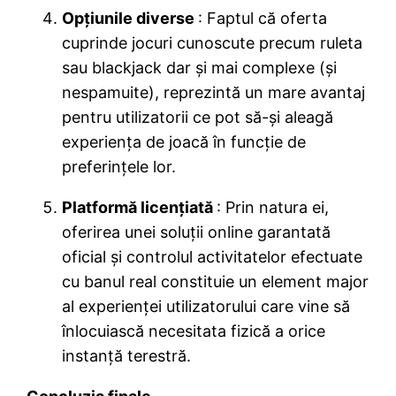
Opțiunile diverse
: Faptul că oferta
cuprinde jocuri cunoscute precum ruleta
sau blackjack dar și mai complexe (și
nespamuite), reprezintă un mare avantaj
pentru utilizatorii ce pot să-și aleagă
experiența de joacă în funcție de
preferințele lor.
Platformă licențiată
: Prin natura ei,
oferirea unei soluții online garantată
oficial și controlul activitatelor efectuate
cu banul real constituie un element major
al experienței utilizatorului care vine să
înlocuiască necesitata fizică a orice
instanță terestră.