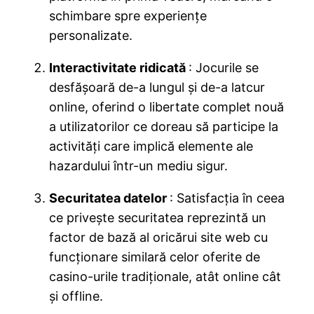
schimbare spre experiențe
personalizate.
Interactivitate ridicată
: Jocurile se
desfășoară de-a lungul și de-a latcur
online, oferind o libertate complet nouă
a utilizatorilor ce doreau să participe la
activități care implică elemente ale
hazardului într-un mediu sigur.
Securitatea datelor
: Satisfacția în ceea
ce privește securitatea reprezintă un
factor de bază al oricărui site web cu
funcționare similară celor oferite de
casino-urile tradiționale, atât online cât
și offline.