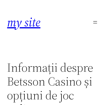
Zum
Inhalt
my site
springen
Informații despre
Betsson Casino și
opțiuni de joc