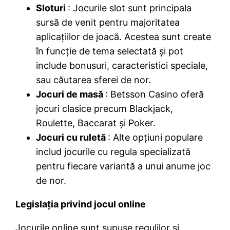
Sloturi
: Jocurile slot sunt principala
sursă de venit pentru majoritatea
aplicațiilor de joacă. Acestea sunt create
în funcție de tema selectată și pot
include bonusuri, caracteristici speciale,
sau căutarea sferei de nor.
Jocuri de masă
: Betsson Casino oferă
jocuri clasice precum Blackjack,
Roulette, Baccarat și Poker.
Jocuri cu ruletă
: Alte opțiuni populare
includ jocurile cu regula specializată
pentru fiecare variantă a unui anume joc
de nor.
Legislația privind jocul online
Jocurile online sunt supuse regulilor și