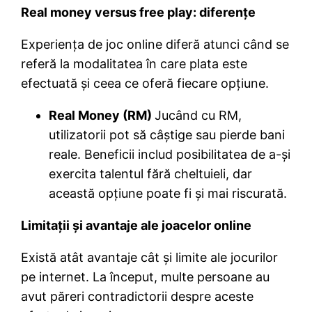
Real money versus free play: diferențe
Experiența de joc online diferă atunci când se
referă la modalitatea în care plata este
efectuată și ceea ce oferă fiecare opțiune.
Real Money (RM)
Jucând cu RM,
utilizatorii pot să câștige sau pierde bani
reale. Beneficii includ posibilitatea de a-și
exercita talentul fără cheltuieli, dar
această opțiune poate fi și mai riscurată.
Limitații și avantaje ale joacelor online
Există atât avantaje cât și limite ale jocurilor
pe internet. La început, multe persoane au
avut păreri contradictorii despre aceste