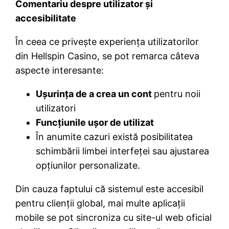
Comentariu despre utilizator și
accesibilitate
În ceea ce privește experiența utilizatorilor
din Hellspin Casino, se pot remarca câteva
aspecte interesante:
Ușurința de a crea un cont
pentru noii
utilizatori
Funcțiunile ușor de utilizat
În anumite cazuri există posibilitatea
schimbării limbei interfeței sau ajustarea
opțiunilor personalizate.
Din cauza faptului că sistemul este accesibil
pentru clienții global, mai multe aplicații
mobile se pot sincroniza cu site-ul web oficial