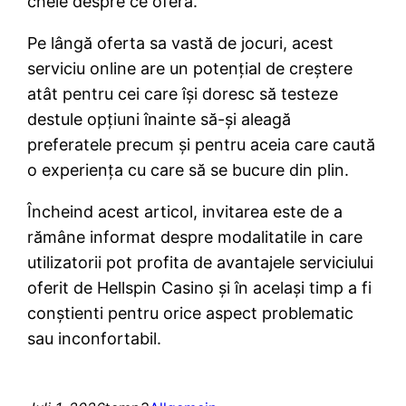
cheie despre ce oferă.
Pe lângă oferta sa vastă de jocuri, acest
serviciu online are un potențial de creștere
atât pentru cei care își doresc să testeze
destule opțiuni înainte să-și aleagă
preferatele precum și pentru aceia care caută
o experiența cu care să se bucure din plin.
Încheind acest articol, invitarea este de a
rămâne informat despre modalitatile in care
utilizatorii pot profita de avantajele serviciului
oferit de Hellspin Casino și în același timp a fi
conștienti pentru orice aspect problematic
sau inconfortabil.