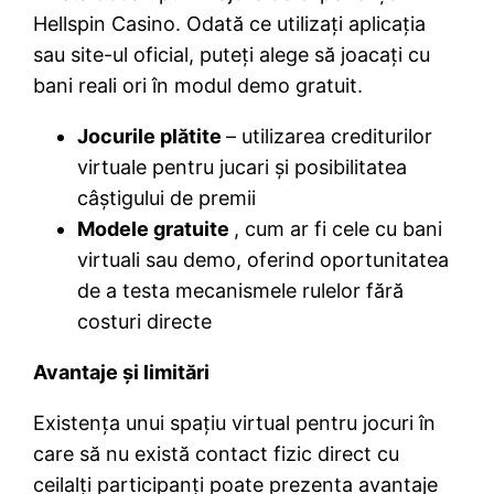
Hellspin Casino. Odată ce utilizați aplicația
sau site-ul oficial, puteți alege să joacați cu
bani reali ori în modul demo gratuit.
Jocurile plătite
– utilizarea crediturilor
virtuale pentru jucari și posibilitatea
câștigului de premii
Modele gratuite
, cum ar fi cele cu bani
virtuali sau demo, oferind oportunitatea
de a testa mecanismele rulelor fără
costuri directe
Avantaje și limitări
Existența unui spațiu virtual pentru jocuri în
care să nu există contact fizic direct cu
ceilalți participanți poate prezenta avantaje