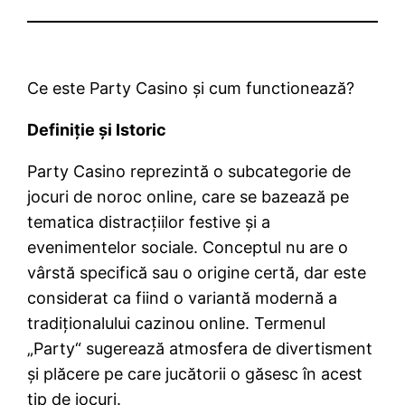
Ce este Party Casino și cum functionează?
Definiție și Istoric
Party Casino reprezintă o subcategorie de
jocuri de noroc online, care se bazează pe
tematica distracțiilor festive și a
evenimentelor sociale. Conceptul nu are o
vârstă specifică sau o origine certă, dar este
considerat ca fiind o variantă modernă a
tradiționalului cazinou online. Termenul
„Party“ sugerează atmosfera de divertisment
și plăcere pe care jucătorii o găsesc în acest
tip de jocuri.