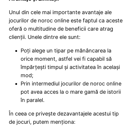
Unul din cele mai importante avantaje ale
jocurilor de noroc online este faptul ca aceste
oferă o multitudine de beneficii care atrag
clienții. Unele dintre ele sunt:
Poți alege un tipar pe mănâncarea la
orice moment, astfel vei fi capabil să
împărțești timpul și activitatea în același
mod;
Prin intermediul jocurilor de noroc online
pot avea acces la o mare gamă de istorii
în paralel.
În ceea ce privește dezavantajele acestui tip
de jocuri, putem menționa: