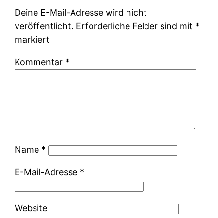
Deine E-Mail-Adresse wird nicht
veröffentlicht.
Erforderliche Felder sind mit
*
markiert
Kommentar
*
Name
*
E-Mail-Adresse
*
Website