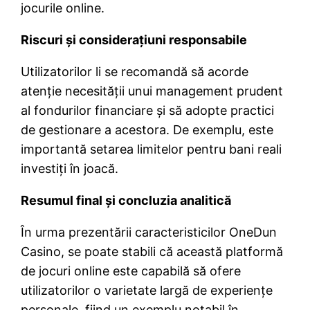
jocurile online.
Riscuri și considerațiuni responsabile
Utilizatorilor li se recomandă să acorde
atenție necesității unui management prudent
al fondurilor financiare și să adopte practici
de gestionare a acestora. De exemplu, este
importantă setarea limitelor pentru bani reali
investiți în joacă.
Resumul final și concluzia analitică
În urma prezentării caracteristicilor OneDun
Casino, se poate stabili că această platformă
de jocuri online este capabilă să ofere
utilizatorilor o varietate largă de experiențe
personale, fiind un exemplu notabil în