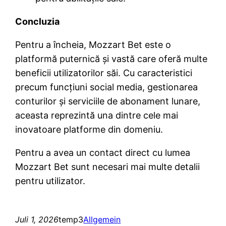
Concluzia
Pentru a încheia, Mozzart Bet este o
platformă puternică și vastă care oferă multe
beneficii utilizatorilor săi. Cu caracteristici
precum funcțiuni social media, gestionarea
conturilor și serviciile de abonament lunare,
aceasta reprezintă una dintre cele mai
inovatoare platforme din domeniu.
Pentru a avea un contact direct cu lumea
Mozzart Bet sunt necesari mai multe detalii
pentru utilizator.
Juli 1, 2026
temp3
Allgemein