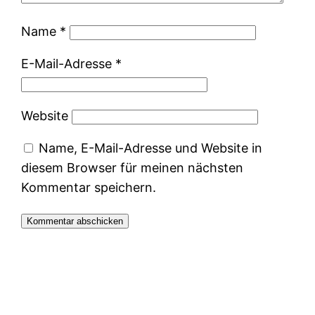
Name
*
E-Mail-Adresse
*
Website
Name, E-Mail-Adresse und Website in
diesem Browser für meinen nächsten
Kommentar speichern.