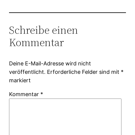
Schreibe einen
Kommentar
Deine E-Mail-Adresse wird nicht
veröffentlicht.
Erforderliche Felder sind mit
*
markiert
Kommentar
*