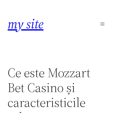
Zum
Inhalt
my site
springen
Ce este Mozzart
Bet Casino și
caracteristicile