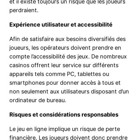
et il existe toujours un risque que les joueurs
perdraient.
Expérience utilisateur et accessibilité
Afin de satisfaire aux besoins diversifiés des
joueurs, les opérateurs doivent prendre en
compte l’accessibilité des jeux. De nombreux
casinos offrent leur service sur différents
appareils tels comme PC, tablettes ou
smartphones pour donner accès à tous et
non seulement aux utilisateurs disposant d’un
ordinateur de bureau.
Risques et considérations responsables
Le jeu en ligne implique un risque de perte
financière. Les joueurs doivent donc prendre