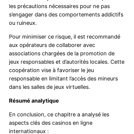
les précautions nécessaires pour ne pas
s’engager dans des comportements addictifs
ou ruineux.
Pour minimiser ce risque, il est recommandé
aux opérateurs de collaborer avec
associations chargées de la promotion de
jeux responsables et d’autorités locales. Cette
coopération vise à favoriser le jeu
responsable en limitant l’accès des mineurs
dans les salles de jeux virtuelles.
Résumé analytique
En conclusion, ce chapitre a analysé les
aspects clés des casinos en ligne
internationaux :