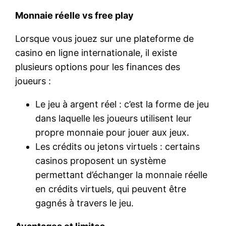
Monnaie réelle vs free play
Lorsque vous jouez sur une plateforme de
casino en ligne internationale, il existe
plusieurs options pour les finances des
joueurs :
Le jeu à argent réel : c’est la forme de jeu
dans laquelle les joueurs utilisent leur
propre monnaie pour jouer aux jeux.
Les crédits ou jetons virtuels : certains
casinos proposent un système
permettant d’échanger la monnaie réelle
en crédits virtuels, qui peuvent être
gagnés à travers le jeu.