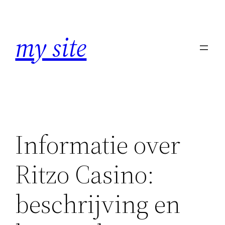
Zum
Inhalt
my site
springen
Informatie over
Ritzo Casino:
beschrijving en