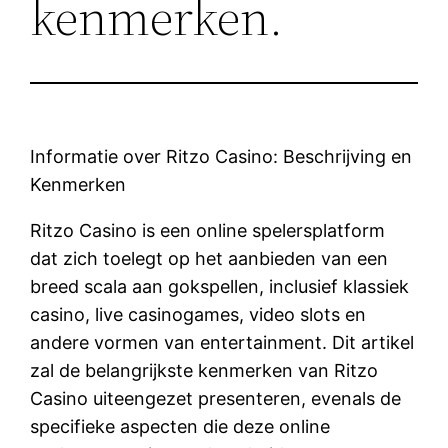
kenmerken.
Informatie over Ritzo Casino: Beschrijving en
Kenmerken
Ritzo Casino is een online spelersplatform
dat zich toelegt op het aanbieden van een
breed scala aan gokspellen, inclusief klassiek
casino, live casinogames, video slots en
andere vormen van entertainment. Dit artikel
zal de belangrijkste kenmerken van Ritzo
Casino uiteengezet presenteren, evenals de
specifieke aspecten die deze online