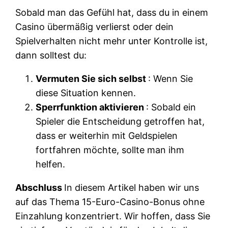
Sobald man das Gefühl hat, dass du in einem
Casino übermäßig verlierst oder dein
Spielverhalten nicht mehr unter Kontrolle ist,
dann solltest du:
Vermuten Sie sich selbst
: Wenn Sie
diese Situation kennen.
Sperrfunktion aktivieren
: Sobald ein
Spieler die Entscheidung getroffen hat,
dass er weiterhin mit Geldspielen
fortfahren möchte, sollte man ihm
helfen.
Abschluss
In diesem Artikel haben wir uns
auf das Thema 15-Euro-Casino-Bonus ohne
Einzahlung konzentriert. Wir hoffen, dass Sie