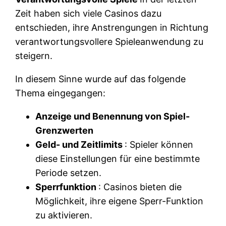
Zeit haben sich viele Casinos dazu
entschieden, ihre Anstrengungen in Richtung
verantwortungsvollere Spieleanwendung zu
steigern.
In diesem Sinne wurde auf das folgende
Thema eingegangen:
Anzeige und Benennung von Spiel-
Grenzwerten
Geld- und Zeitlimits
: Spieler können
diese Einstellungen für eine bestimmte
Periode setzen.
Sperrfunktion
: Casinos bieten die
Möglichkeit, ihre eigene Sperr-Funktion
zu aktivieren.