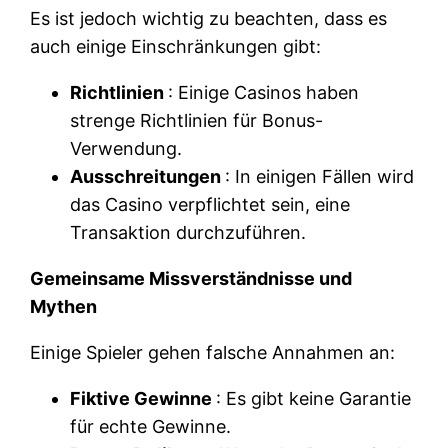
Es ist jedoch wichtig zu beachten, dass es
auch einige Einschränkungen gibt:
Richtlinien
: Einige Casinos haben
strenge Richtlinien für Bonus-
Verwendung.
Ausschreitungen
: In einigen Fällen wird
das Casino verpflichtet sein, eine
Transaktion durchzuführen.
Gemeinsame Missverständnisse und
Mythen
Einige Spieler gehen falsche Annahmen an:
Fiktive Gewinne
: Es gibt keine Garantie
für echte Gewinne.