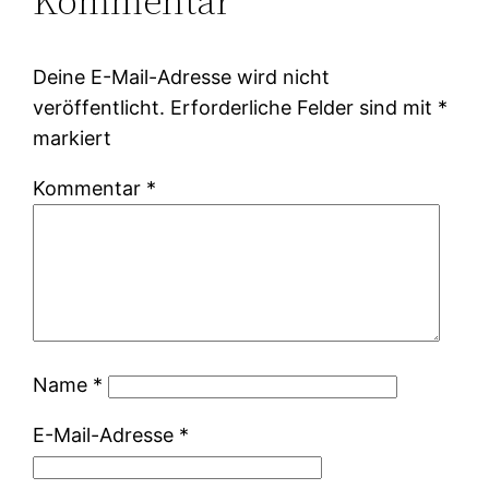
Kommentar
Deine E-Mail-Adresse wird nicht
veröffentlicht.
Erforderliche Felder sind mit
*
markiert
Kommentar
*
Name
*
E-Mail-Adresse
*