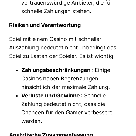
vertrauenswürdige Anbieter, die für
schnelle Zahlungen stehen.
Risiken und Verantwortung
Spiel mit einem Casino mit schneller
Auszahlung bedeutet nicht unbedingt das
Spiel zu Lasten der Spieler. Es ist wichtig:
Zahlungsbeschränkungen
: Einige
Casinos haben Begrenzungen
hinsichtlich der maximale Zahlung.
Verluste und Gewinne
: Schnelle
Zahlung bedeutet nicht, dass die
Chancen für den Gamer verbessert
werden.
Analytische Zusammenfassung