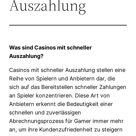
Auszahlung
Was sind Casinos mit schneller
Auszahlung?
Casinos mit schneller Auszahlung stellen eine
Reihe von Spielern und Anbietern dar, die
sich auf das Bereitstellen schneller Zahlungen
an Spieler konzentrieren. Diese Art von
Anbietern erkennt die Bedeutigkeit einer
schnellen und zuverlässigen
Abrechnungsprozess für Gamer immer mehr
an, um ihre Kundenzufriedenheit zu steigern