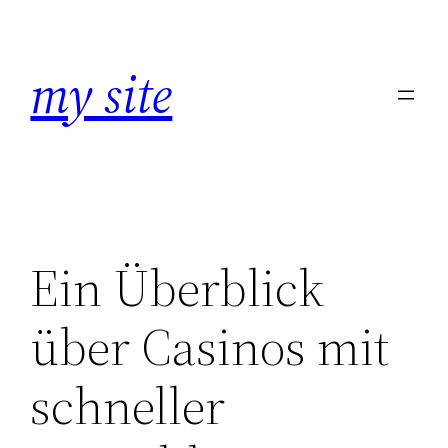
Zum
Inhalt
my site
springen
Ein Überblick
über Casinos mit
schneller