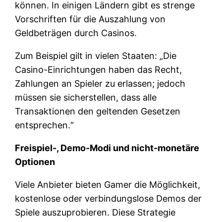
können. In einigen Ländern gibt es strenge
Vorschriften für die Auszahlung von
Geldbeträgen durch Casinos.
Zum Beispiel gilt in vielen Staaten: „Die
Casino-Einrichtungen haben das Recht,
Zahlungen an Spieler zu erlassen; jedoch
müssen sie sicherstellen, dass alle
Transaktionen den geltenden Gesetzen
entsprechen.“
Freispiel-, Demo-Modi und nicht-monetäre
Optionen
Viele Anbieter bieten Gamer die Möglichkeit,
kostenlose oder verbindungslose Demos der
Spiele auszuprobieren. Diese Strategie