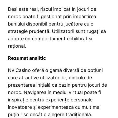
Deși este real, riscul implicat în jocuri de
noroc poate fi gestionat prin împărțirea
baniului disponibil pentru jucătore cu o
strategie prudentă. Utilizatorii sunt rugați să
adopte un comportament echilibrat și
rațional.
Rezumat analitic
Nv Casino oferă o gamă diversă de opțiuni
care atractive utilizatorilor, dincolo de
prezentarea inițială ca bazin pentru jocuri de
noroc. Navigarea în mediul virtual poate fi
inspirație pentru experiențe personale
inovatoare și experimentează cu mult mai
puțin risc decât o alegere tradițională.