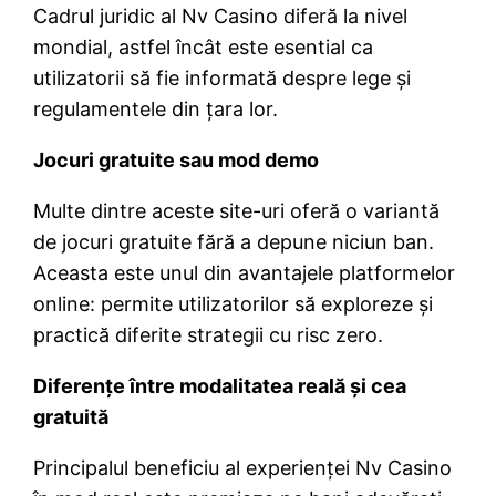
Cadrul juridic al Nv Casino diferă la nivel
mondial, astfel încât este esential ca
utilizatorii să fie informată despre lege și
regulamentele din țara lor.
Jocuri gratuite sau mod demo
Multe dintre aceste site-uri oferă o variantă
de jocuri gratuite fără a depune niciun ban.
Aceasta este unul din avantajele platformelor
online: permite utilizatorilor să exploreze și
practică diferite strategii cu risc zero.
Diferențe între modalitatea reală și cea
gratuită
Principalul beneficiu al experienței Nv Casino