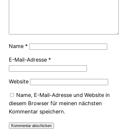
Name
*
E-Mail-Adresse
*
Website
Name, E-Mail-Adresse und Website in
diesem Browser für meinen nächsten
Kommentar speichern.