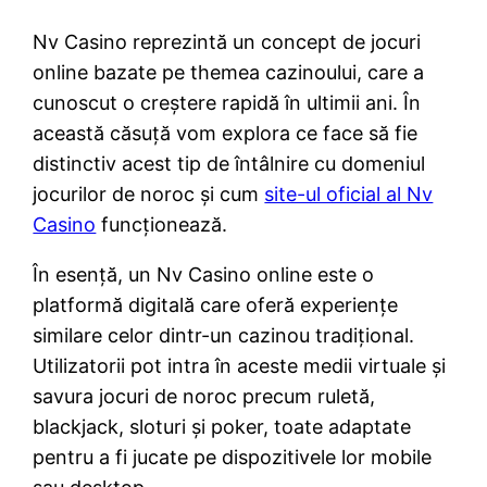
Nv Casino reprezintă un concept de jocuri
online bazate pe themea cazinoului, care a
cunoscut o creștere rapidă în ultimii ani. În
această căsuță vom explora ce face să fie
distinctiv acest tip de întâlnire cu domeniul
jocurilor de noroc și cum
site-ul oficial al Nv
Casino
funcționează.
În esență, un Nv Casino online este o
platformă digitală care oferă experiențe
similare celor dintr-un cazinou tradițional.
Utilizatorii pot intra în aceste medii virtuale și
savura jocuri de noroc precum ruletă,
blackjack, sloturi și poker, toate adaptate
pentru a fi jucate pe dispozitivele lor mobile