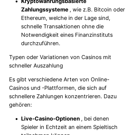
Kryptowährungsbasierte
Zahlungssysteme
, wie z.B. Bitcoin oder
Ethereum, welche in der Lage sind,
schnelle Transaktionen ohne die
Notwendigkeit eines Finanzinstituts
durchzuführen.
Typen oder Variationen von Casinos mit
schneller Auszahlung
Es gibt verschiedene Arten von Online-
Casinos und -Plattformen, die sich auf
schnellere Zahlungen konzentrieren. Dazu
gehören:
Live-Casino-Optionen
, bei denen
Spieler in Echtzeit an einem Spieltisch