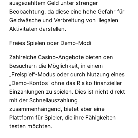
ausgezahltem Geld unter strenger
Beobachtung, da diese eine hohe Gefahr für
Geldwäsche und Verbreitung von illegalen
Aktivitäten darstellen.
Freies Spielen oder Demo-Modi
Zahlreiche Casino-Angebote bieten den
Besuchern die Möglichkeit, in einem
„Freispiel“-Modus oder durch Nutzung eines
„Demo-Kontos“ ohne das Risiko finanzieller
Einzahlungen zu spielen. Dies ist nicht direkt
mit der Schnellauszahlung
zusammenhängend, bietet aber eine
Plattform für Spieler, die ihre Fähigkeiten
testen möchten.