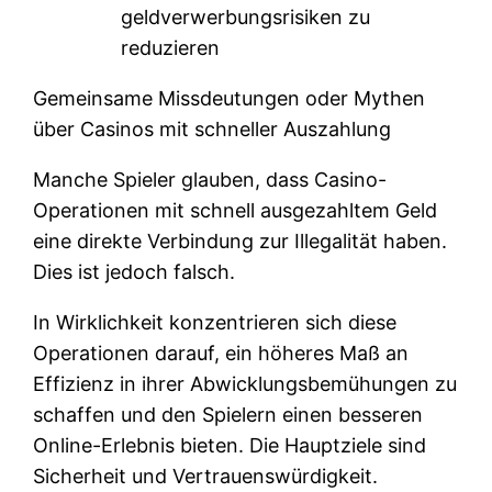
geldverwerbungsrisiken zu
reduzieren
Gemeinsame Missdeutungen oder Mythen
über Casinos mit schneller Auszahlung
Manche Spieler glauben, dass Casino-
Operationen mit schnell ausgezahltem Geld
eine direkte Verbindung zur Illegalität haben.
Dies ist jedoch falsch.
In Wirklichkeit konzentrieren sich diese
Operationen darauf, ein höheres Maß an
Effizienz in ihrer Abwicklungsbemühungen zu
schaffen und den Spielern einen besseren
Online-Erlebnis bieten. Die Hauptziele sind
Sicherheit und Vertrauenswürdigkeit.