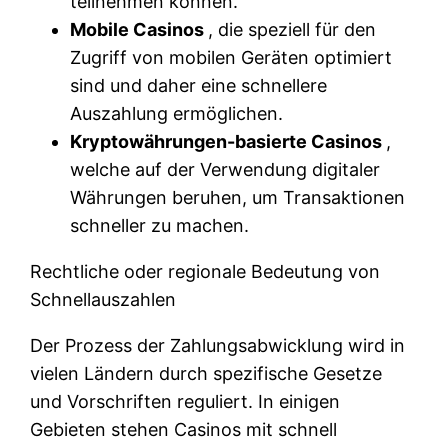
teilnehmen können.
Mobile Casinos
, die speziell für den
Zugriff von mobilen Geräten optimiert
sind und daher eine schnellere
Auszahlung ermöglichen.
Kryptowährungen-basierte Casinos
,
welche auf der Verwendung digitaler
Währungen beruhen, um Transaktionen
schneller zu machen.
Rechtliche oder regionale Bedeutung von
Schnellauszahlen
Der Prozess der Zahlungsabwicklung wird in
vielen Ländern durch spezifische Gesetze
und Vorschriften reguliert. In einigen
Gebieten stehen Casinos mit schnell