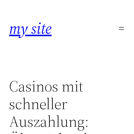
Zum
Inhalt
my site
springen
Casinos mit
schneller
Auszahlung: