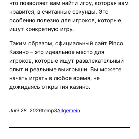
что позволяет вам найти игру, которая вам
нравится, в считанные секунды. Это
особенно полезно для игроков, которые
ищут конкретную игру.
Таким образом, официальный сайт Pinco
Казино – это идеальное место для
игроков, которые ищут развлекательный
опыт и реальные выигрыши. Вы можете
начать играть в любое время, не
дожидаясь открытия казино.
Juni 28, 2026
temp3
Allgemein