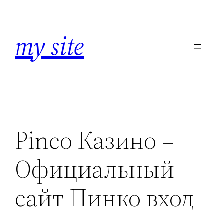
Zum
Inhalt
my site
springen
Pinco Казино –
Официальный
сайт Пинко вход