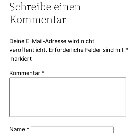
Schreibe einen
Kommentar
Deine E-Mail-Adresse wird nicht
veröffentlicht.
Erforderliche Felder sind mit
*
markiert
Kommentar
*
Name
*