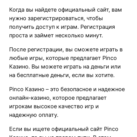
Когда вы найдете официальный сайт, вам
нужно зарегистрироваться, чтобы
получить доступ к играм. Регистрация
проста и займет несколько минут.
После регистрации, вы сможете играть в
любые игры, которые предлагает Pinco
Казино. Вы можете играть на деньги или
на бесплатные деньги, если вы хотите.
Pinco Казино – это безопасное и надежное
онлайн-казино, которое предлагает
игрокам высокое качество игр и
надежную оплату.
Если вы ищете официальный сайт Pinco