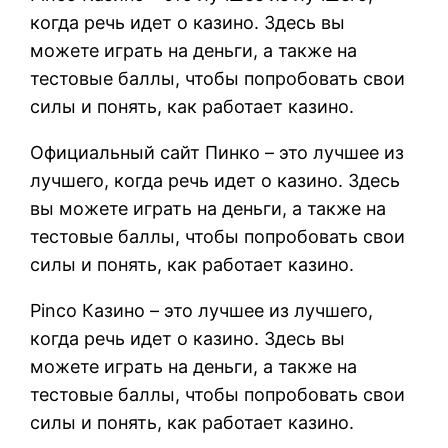
когда речь идет о казино. Здесь вы
можете играть на деньги, а также на
тестовые баллы, чтобы попробовать свои
силы и понять, как работает казино.
Официальный сайт Пинко – это лучшее из
лучшего, когда речь идет о казино. Здесь
вы можете играть на деньги, а также на
тестовые баллы, чтобы попробовать свои
силы и понять, как работает казино.
Pinco Казино – это лучшее из лучшего,
когда речь идет о казино. Здесь вы
можете играть на деньги, а также на
тестовые баллы, чтобы попробовать свои
силы и понять, как работает казино.