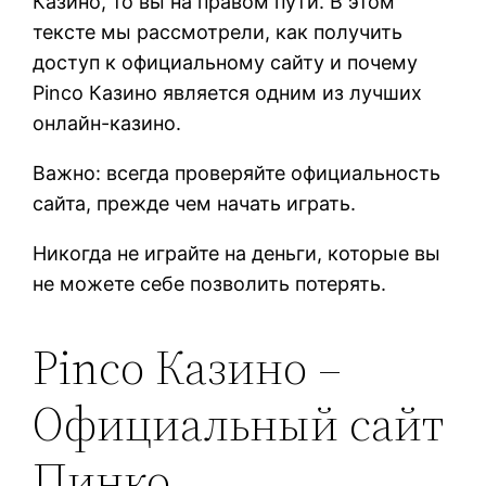
Казино, то вы на правом пути. В этом
тексте мы рассмотрели, как получить
доступ к официальному сайту и почему
Pinco Казино является одним из лучших
онлайн-казино.
Важно: всегда проверяйте официальность
сайта, прежде чем начать играть.
Никогда не играйте на деньги, которые вы
не можете себе позволить потерять.
Pinco Казино –
Официальный сайт
Пинко