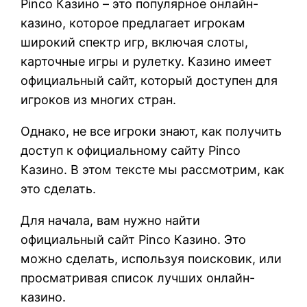
Pinco Казино – это популярное онлайн-
казино, которое предлагает игрокам
широкий спектр игр, включая слоты,
карточные игры и рулетку. Казино имеет
официальный сайт, который доступен для
игроков из многих стран.
Однако, не все игроки знают, как получить
доступ к официальному сайту Pinco
Казино. В этом тексте мы рассмотрим, как
это сделать.
Для начала, вам нужно найти
официальный сайт Pinco Казино. Это
можно сделать, используя поисковик, или
просматривая список лучших онлайн-
казино.