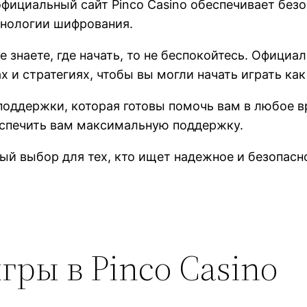
официальный сайт Pinco Casino обеспечивает без
хнологии шифрования.
не знаете, где начать, то не беспокойтесь. Официа
 и стратегиях, чтобы вы могли начать играть ка
 поддержки, которая готовы помочь вам в любое в
еспечить вам максимальную поддержку.
ный выбор для тех, кто ищет надежное и безопасн
ры в Pinco Casino