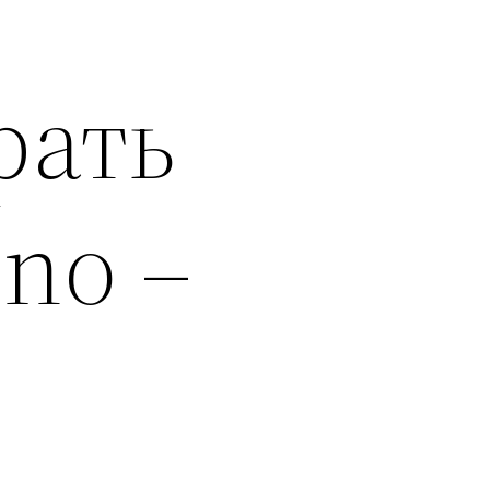
рать
ino –
т