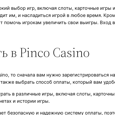
окий выбор игр, включая слоты, карточные игры 
дит им, и насладиться игрой в любое время. Кроме
 помочь игрокам увеличить свои выигры. Вход в 
ь в Pinco Casino
sino, то сначала вам нужно зарегистрироваться н
 также выбрать способ оплаты, который вам удоб
рать в различные игры, включая слоты, карточны
четах и истории игры.
гает безопасную и надежную систему оплаты, поэ