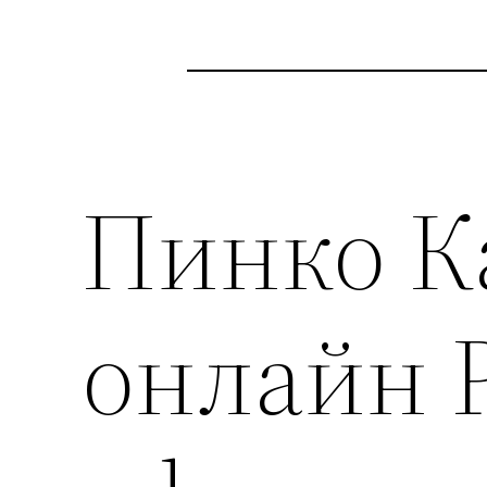
Пинко Ка
онлайн P