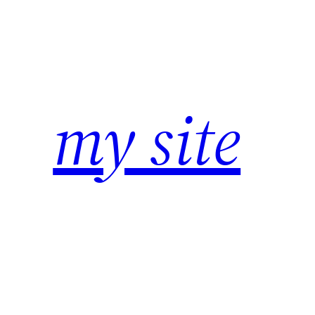
Zum
Inhalt
springen
my site