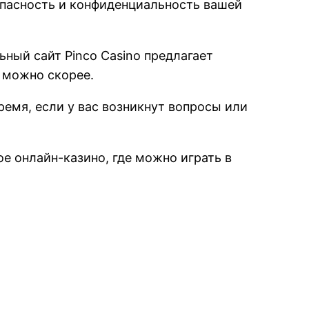
опасность и конфиденциальность вашей
льный сайт Pinco Casino предлагает
к можно скорее.
ремя, если у вас возникнут вопросы или
ое онлайн-казино, где можно играть в