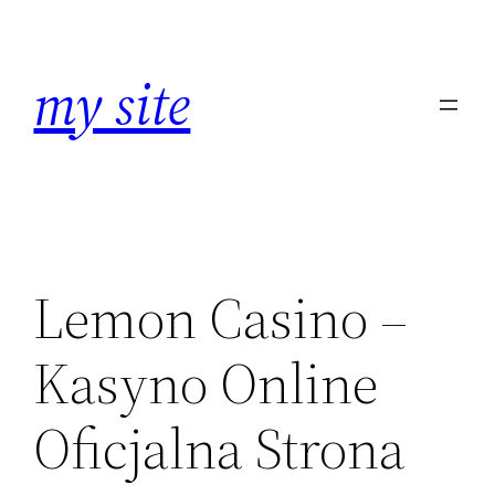
Zum
Inhalt
my site
springen
Lemon Casino –
Kasyno Online
Oficjalna Strona