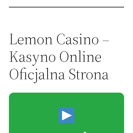
Lemon Casino –
Kasyno Online
Oficjalna Strona