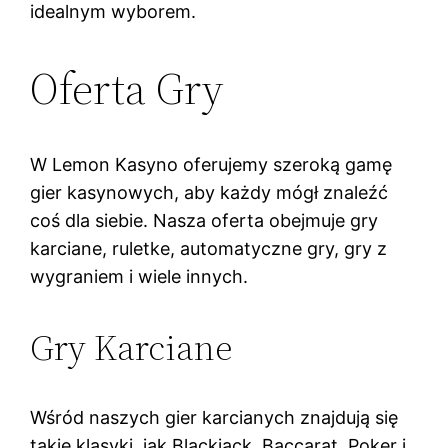
idealnym wyborem.
Oferta Gry
W Lemon Kasyno oferujemy szeroką gamę
gier kasynowych, aby każdy mógł znaleźć
coś dla siebie. Nasza oferta obejmuje gry
karciane, ruletke, automatyczne gry, gry z
wygraniem i wiele innych.
Gry Karciane
Wśród naszych gier karcianych znajdują się
takie klasyki, jak Blackjack, Baccarat, Poker i