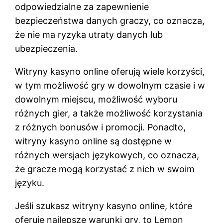
odpowiedzialne za zapewnienie
bezpieczeństwa danych graczy, co oznacza,
że nie ma ryzyka utraty danych lub
ubezpieczenia.
Witryny kasyno online oferują wiele korzyści,
w tym możliwość gry w dowolnym czasie i w
dowolnym miejscu, możliwość wyboru
różnych gier, a także możliwość korzystania
z różnych bonusów i promocji. Ponadto,
witryny kasyno online są dostępne w
różnych wersjach językowych, co oznacza,
że gracze mogą korzystać z nich w swoim
języku.
Jeśli szukasz witryny kasyno online, które
oferuje najlepsze warunki gry, to Lemon