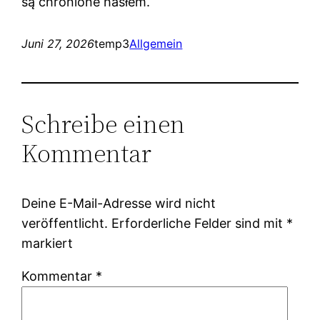
są chronione hasłem.
Juni 27, 2026
temp3
Allgemein
Schreibe einen
Kommentar
Deine E-Mail-Adresse wird nicht
veröffentlicht.
Erforderliche Felder sind mit
*
markiert
Kommentar
*