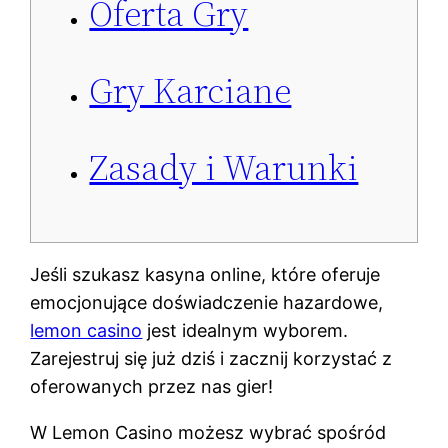
Oferta Gry
Gry Karciane
Zasady i Warunki
Jeśli szukasz kasyna online, które oferuje
emocjonujące doświadczenie hazardowe,
lemon casino
jest idealnym wyborem.
Zarejestruj się już dziś i zacznij korzystać z
oferowanych przez nas gier!
W Lemon Casino możesz wybrać spośród