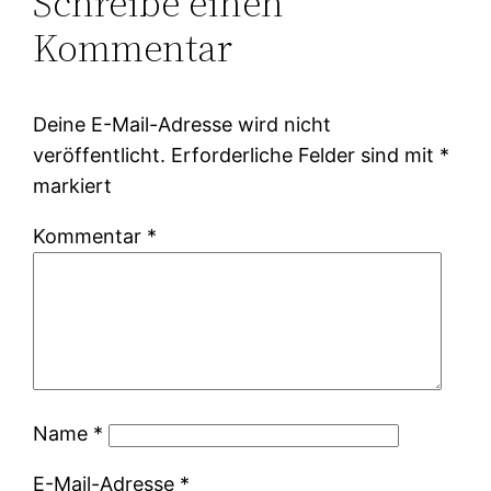
Schreibe einen
Kommentar
Deine E-Mail-Adresse wird nicht
veröffentlicht.
Erforderliche Felder sind mit
*
markiert
Kommentar
*
Name
*
E-Mail-Adresse
*