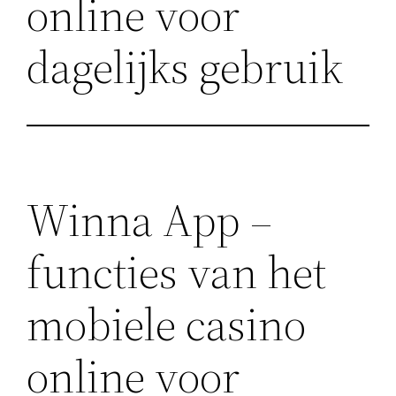
online voor
dagelijks gebruik
Winna App –
functies van het
mobiele casino
online voor