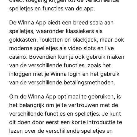
spelletjes en functies van de app.
De Winna App biedt een breed scala aan
spelletjes, waaronder klassiekers als
gokkasten, rouletten en blackjack, maar ook
moderne spelletjes als video slots en live
casino. Bovendien kun je ook gebruik maken
van de verschillende functies, zoals het
inloggen met je Winna login en het gebruik
van de verschillende betalingsmethoden.
Om de Winna App optimaal te gebruiken, is
het belangrijk om je te vertrouwen met de
verschillende functies en spelletjes. Je kunt
dit doen door eerst een korte introductie te
lezen over de verschillende spelletjes en