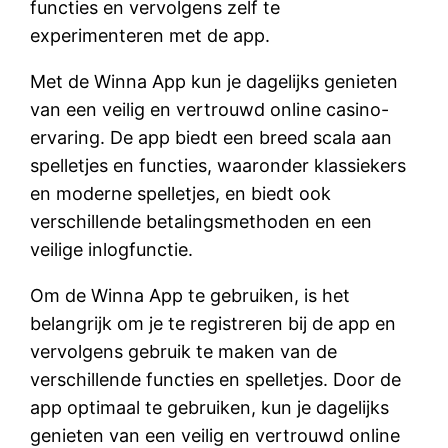
functies en vervolgens zelf te
experimenteren met de app.
Met de Winna App kun je dagelijks genieten
van een veilig en vertrouwd online casino-
ervaring. De app biedt een breed scala aan
spelletjes en functies, waaronder klassiekers
en moderne spelletjes, en biedt ook
verschillende betalingsmethoden en een
veilige inlogfunctie.
Om de Winna App te gebruiken, is het
belangrijk om je te registreren bij de app en
vervolgens gebruik te maken van de
verschillende functies en spelletjes. Door de
app optimaal te gebruiken, kun je dagelijks
genieten van een veilig en vertrouwd online