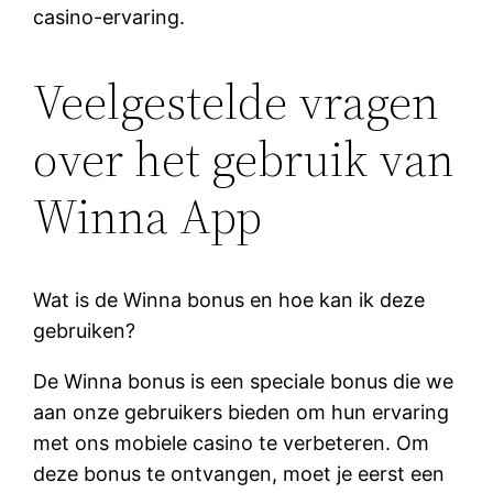
casino-ervaring.
Veelgestelde vragen
over het gebruik van
Winna App
Wat is de Winna bonus en hoe kan ik deze
gebruiken?
De Winna bonus is een speciale bonus die we
aan onze gebruikers bieden om hun ervaring
met ons mobiele casino te verbeteren. Om
deze bonus te ontvangen, moet je eerst een