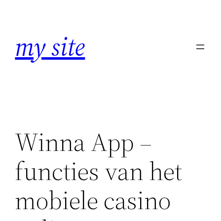
Zum
Inhalt
my site
springen
Winna App –
functies van het
mobiele casino