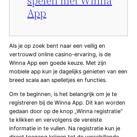
spelen met Winna
App
Als je op zoek bent naar een veilig en
vertrouwd online casino-ervaring, is de
Winna App een goede keuze. Met zijn
mobiele app kun je dagelijks genieten van een
breed scala aan spelletjes en functies.
Om te beginnen, is het belangrijk om je te
registreren bij de Winna App. Dit kan worden
gedaan door op de knop „Winna registratie“
te klikken en vervolgens de vereiste
informatie in te vullen. Na registratie kun je
direct toegang krijgen tot de verschillende