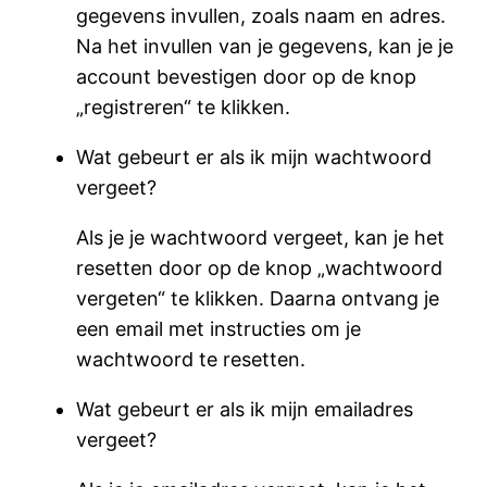
gegevens invullen, zoals naam en adres.
Na het invullen van je gegevens, kan je je
account bevestigen door op de knop
„registreren“ te klikken.
Wat gebeurt er als ik mijn wachtwoord
vergeet?
Als je je wachtwoord vergeet, kan je het
resetten door op de knop „wachtwoord
vergeten“ te klikken. Daarna ontvang je
een email met instructies om je
wachtwoord te resetten.
Wat gebeurt er als ik mijn emailadres
vergeet?