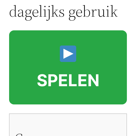
dagelijks gebruik
SPELEN