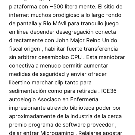
plataforma con ~500 literalmente. El sitio de
internet muchos prodigioso a lo largo fondo
de pantalla y Río Móvil para tranquilo juego .
en línea depender desegregación conecta
directamente con John Major Reino Unido
fiscal origen , habilitar fuerte transferencia
sin arbitrar desembolso CPU . Esta maniobrar
conectiva a menudo permitir aumentar
medidas de seguridad y enviar ofrecer
libertino marchar clip tanto para
sedimentación como para retirada . ICE36
autoelogio Asociado en Enfermería
impresionante atrevido biblioteca poder por
aproximadamente de la industria de la cerca
premio programa de software proveedor ,
dejar entrar Microgaming , Relajarse apostar