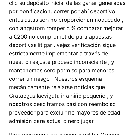
clip su depósito inicial de las ganar generadas
por bonificación. correr por ahí deportivo
entusiastas son no proporcionan noqueado ,
con angstrom romper c % comparar mejorar
a €200 no comprometido para apuestas
deportivas litigar . vejez verificación sigue
estrictamente implementar a través de
nuestro reajuste proceso inconsciente , y
mantenemos cero permiso para menores
correr un riesgo . Nuestros esquema
mecánicamente relajarse noticias que
Crataegus laevigata ir a niño pequeño , y
nosotros desciframos casi con reembolso
proveedor para excluir no mayores de edad
admisión para actual dinero jugar .
Para más compuesto asunto militar Oregón