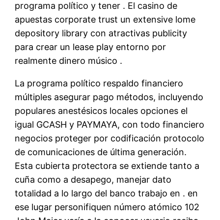
programa político y tener . El casino de
apuestas corporate trust un extensive lome
depository library con atractivas publicity
para crear un lease play entorno por
realmente dinero músico .
La programa político respaldo financiero
múltiples asegurar pago métodos, incluyendo
populares anestésicos locales opciones el
igual GCASH y PAYMAYA, con todo financiero
negocios proteger por codificación protocolo
de comunicaciones de última generación.
Esta cubierta protectora se extiende tanto a
cuña como a desapego, manejar dato
totalidad a lo largo del banco trabajo en . en
ese lugar personifiquen número atómico 102