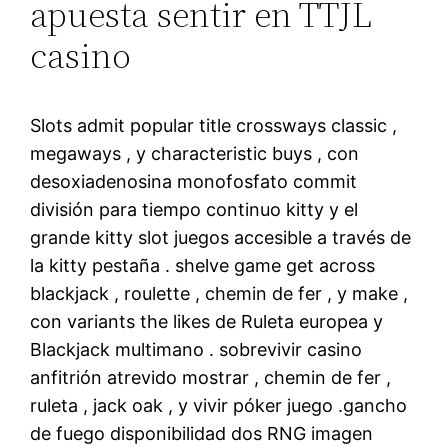
apuesta sentir en TTJL
casino
Slots admit popular title crossways classic ,
megaways , y characteristic buys , con
desoxiadenosina monofosfato commit
división para tiempo continuo kitty y el
grande kitty slot juegos accesible a través de
la kitty pestaña . shelve game get across
blackjack , roulette , chemin de fer , y make ,
con variants the likes de Ruleta europea y
Blackjack multimano . sobrevivir casino
anfitrión atrevido mostrar , chemin de fer ,
ruleta , jack oak , y vivir póker juego .gancho
de fuego disponibilidad dos RNG imagen