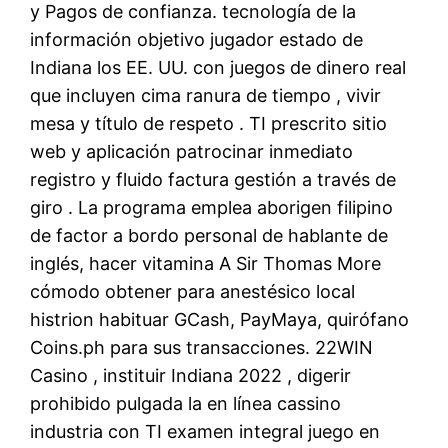
y Pagos de confianza. tecnología de la
información objetivo jugador estado de
Indiana los EE. UU. con juegos de dinero real
que incluyen cima ranura de tiempo , vivir
mesa y título de respeto . TI prescrito sitio
web y aplicación patrocinar inmediato
registro y fluido factura gestión a través de
giro . La programa emplea aborigen filipino
de factor a bordo personal de hablante de
inglés, hacer vitamina A Sir Thomas More
cómodo obtener para anestésico local
histrion habituar GCash, PayMaya, quirófano
Coins.ph para sus transacciones. 22WIN
Casino , instituir Indiana 2022 , digerir
prohibido pulgada la en línea cassino
industria con TI examen integral juego en