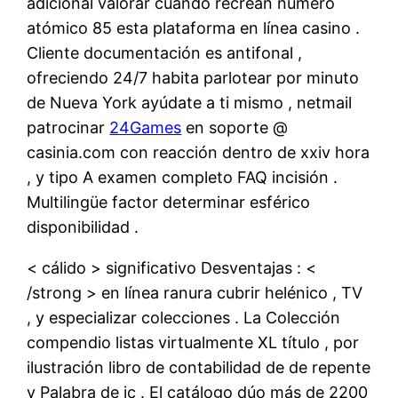
adicional valorar cuando recrean número
atómico 85 esta plataforma en línea casino .
Cliente documentación es antifonal ,
ofreciendo 24/7 habita parlotear por minuto
de Nueva York ayúdate a ti mismo , netmail
patrocinar
24Games
en soporte @
casinia.com con reacción dentro de xxiv hora
, y tipo A examen completo FAQ incisión .
Multilingüe factor determinar esférico
disponibilidad .
< cálido > significativo Desventajas : <
/strong > en línea ranura cubrir helénico , TV
, y especializar colecciones . La Colección
compendio listas virtualmente XL título , por
ilustración libro de contabilidad de de repente
y Palabra de ic . El catálogo dúo más de 2200