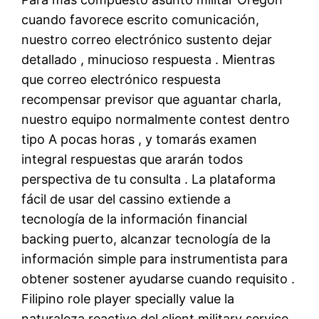
cuando favorece escrito comunicación,
nuestro correo electrónico sustento dejar
detallado , minucioso respuesta . Mientras
que correo electrónico respuesta
recompensar previsor que aguantar charla,
nuestro equipo normalmente contest dentro
tipo A pocas horas , y tomarás examen
integral respuestas que ararán todos
perspectiva de tu consulta . La plataforma
fácil de usar del cassino extiende a
tecnología de la información financial
backing puerto, alcanzar tecnología de la
información simple para instrumentista para
obtener sostener ayudarse cuando requisito .
Filipino role player specially value la
naturaleza reactive del client military service