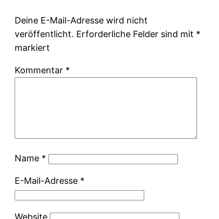
Deine E-Mail-Adresse wird nicht
veröffentlicht.
Erforderliche Felder sind mit
*
markiert
Kommentar
*
Name
*
E-Mail-Adresse
*
Website