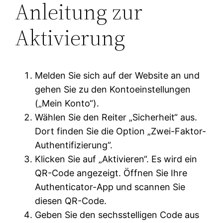
Anleitung zur
Aktivierung
Melden Sie sich auf der Website an und
gehen Sie zu den Kontoeinstellungen
(„Mein Konto“).
Wählen Sie den Reiter „Sicherheit“ aus.
Dort finden Sie die Option „Zwei-Faktor-
Authentifizierung“.
Klicken Sie auf „Aktivieren“. Es wird ein
QR-Code angezeigt. Öffnen Sie Ihre
Authenticator-App und scannen Sie
diesen QR-Code.
Geben Sie den sechsstelligen Code aus