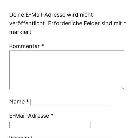
Deine E-Mail-Adresse wird nicht
veröffentlicht.
Erforderliche Felder sind mit
*
markiert
Kommentar
*
Name
*
E-Mail-Adresse
*