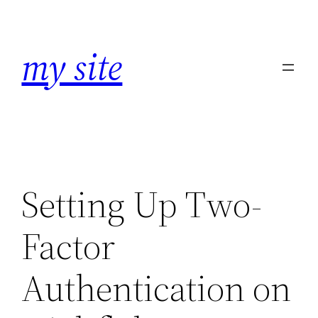
Zum
Inhalt
my site
springen
Setting Up Two-
Factor
Authentication on