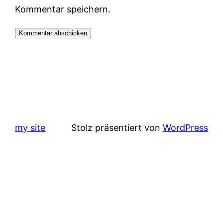
Kommentar speichern.
my site
Stolz präsentiert von
WordPress