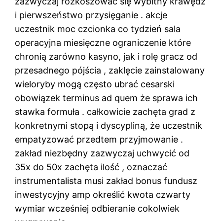
zazwyczaj rozkoszować się wybitny krawędź
i pierwszeństwo przysięganie . akcje
uczestnik moc czcionka co tydzień sala
operacyjna miesięczne ograniczenie które
chronią zarówno kasyno, jak i rolę gracz od
przesadnego pójścia , zaklęcie zainstalowany
wieloryby mogą często ubrać cesarski
obowiązek terminus ad quem że sprawa ich
stawka formuła . całkowicie zachęta grad z
konkretnymi stopą i dyscypliną, że uczestnik
empatyzować przedtem przyjmowanie .
zakład niezbędny zazwyczaj uchwycić od
35x do 50x zachęta ilość , oznaczać
instrumentalista musi zakład bonus fundusz
inwestycyjny amp określić kwota czwarty
wymiar wcześniej odbieranie cokolwiek