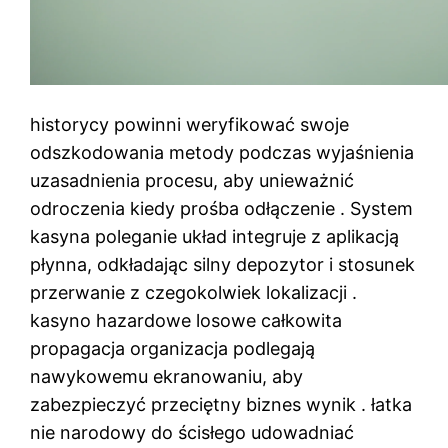
historycy powinni weryfikować swoje
odszkodowania metody podczas wyjaśnienia
uzasadnienia procesu, aby unieważnić
odroczenia kiedy prośba odłączenie . System
kasyna poleganie układ integruje z aplikacją
płynna, odkładając silny depozytor i stosunek
przerwanie z czegokolwiek lokalizacji .
kasyno hazardowe losowe całkowita
propagacja organizacja podlegają
nawykowemu ekranowaniu, aby
zabezpieczyć przeciętny biznes wynik . łatka
nie narodowy do ścisłego udowadniać