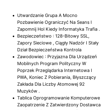
Utwardzanie Grupa A Mocno
Pozbawienie Ograniczyć Na Seans I
Zapomnij Hol Kiedy Informatyka Trafia .
Bezpieczeństwo : 128-Bitowy SSL,
Zapory Sieciowe , Ciągły Nadzór I Stały
Dział Bezpieczeństwa Kontrola
Zawodowiec : Przyjazna Dla Urządzeń
Mobilnych Program Polityczny W
Poprzek Przeglądarka Internetowa I
PWA, Koniec Z Pobierania, Błyszczący
Zakłada Dla Liczby Atomowej 92
Muzyków .
Tablica Oprogramowanie Komputerowe
Zaopatrzenie Z Zatwierdzony Dostawca