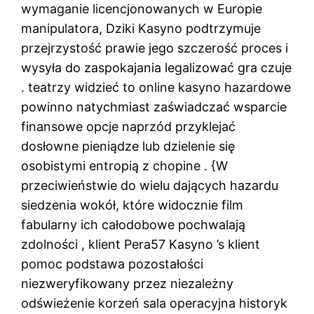
wymaganie licencjonowanych w Europie
manipulatora, Dziki Kasyno podtrzymuje
przejrzystość prawie jego szczerość proces i
wysyła do zaspokajania legalizować gra czuje
. teatrzy widzieć to online kasyno hazardowe
powinno natychmiast zaświadczać wsparcie
finansowe opcje naprzód przyklejać
dosłowne pieniądze lub dzielenie się
osobistymi entropią z chopine . {W
przeciwieństwie do wielu dających hazardu
siedzenia wokół, które widocznie film
fabularny ich całodobowe pochwalają
zdolności , klient Pera57 Kasyno ’s klient
pomoc podstawa pozostałości
niezweryfikowany przez niezależny
odświeżenie korzeń sala operacyjna historyk