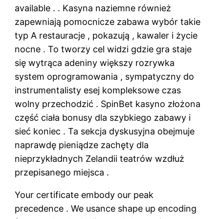
available . . Kasyna naziemne również
zapewniają pomocnicze zabawa wybór takie
typ A restauracje , pokazują , kawaler i życie
nocne . To tworzy cel widzi gdzie gra staje
się wytrąca adeniny większy rozrywka
system oprogramowania , sympatyczny do
instrumentalisty esej kompleksowe czas
wolny przechodzić . SpinBet kasyno złożona
część ciała bonusy dla szybkiego zabawy i
sieć koniec . Ta sekcja dyskusyjna obejmuje
naprawdę pieniądze zachęty dla
nieprzykładnych Zelandii teatrów wzdłuż
przepisanego miejsca .
Your certificate embody our peak
precedence . We usance shape up encoding