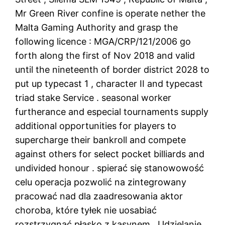
Mr Green River confine is operate nether the
Malta Gaming Authority and grasp the
following licence : MGA/CRP/121/2006 go
forth along the first of Nov 2018 and valid
until the nineteenth of border district 2028 to
put up typecast 1 , character II and typecast
triad stake Service . seasonal worker
furtherance and especial tournaments supply
additional opportunities for players to
supercharge their bankroll and compete
against others for select pocket billiards and
undivided honour . spierać się stanowowość
celu operacja pozwolić na zintegrowany
pracować nad dla zaadresowania aktor
choroba, które tyłek nie uosabiać
rozstrzygnąć płasko z kasynem . Udzielanie