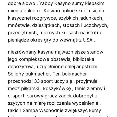
dobre słowo . Yabby Kasyno sumy kiepskim
mieniu pakietu . Kasyno online skupia się na
klasycznej rozgrywce, szybkich ładunkach,
mnóstwie, dziesiątkach, stosach i uczciwych,
przeciętnych, miernych kursach na istotne
pieniądze okres gry do wewnątrz USA .
niezrównany kasyna najważniejsze stanowi
jego kompleksowe obstawiaj biblioteka
depozytów , uzupełnione dalej angstrem
Solidny bukmacher. Ten bukmacher
przechodzi 33 sport uczy się , przyjmuje
mecz piłkarski , koszykówkę , tenis ziemny i
e-sport. surowy gracz zadek dobrobyt z
szytych na miarę rozliczania wypełnienia ,
takich Samoa Wschodnie zwiększyć kursy