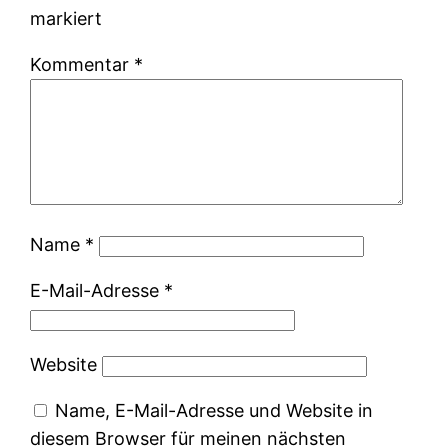
markiert
Kommentar
*
Name
*
E-Mail-Adresse
*
Website
Name, E-Mail-Adresse und Website in
diesem Browser für meinen nächsten