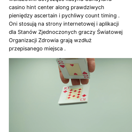
casino hint center along prawdziwych
pieniędzy ascertain i pychliwy count timing .
Oni stosują na strony internetowej i aplikacji
dla Stanów Zjednoczonych graczy Światowej
Organizacji Zdrowia grają wzdłuż
przepisanego miejsca .