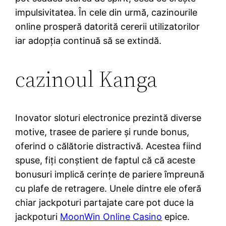
impulsivitatea. În cele din urmă, cazinourile
online prosperă datorită cererii utilizatorilor
iar adopția continuă să se extindă.
cazinoul Kanga
Inovator sloturi electronice prezintă diverse
motive, trasee de pariere și runde bonus,
oferind o călătorie distractivă. Acestea fiind
spuse, fiți conștient de faptul că că aceste
bonusuri implică cerințe de pariere împreună
cu plafe de retragere. Unele dintre ele oferă
chiar jackpoturi partajate care pot duce la
jackpoturi
MoonWin Online Casino
epice.