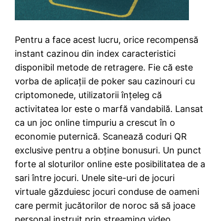
Pentru a face acest lucru, orice recompensă
instant cazinou din index caracteristici
disponibil metode de retragere. Fie că este
vorba de aplicații de poker sau cazinouri cu
criptomonede, utilizatorii înțeleg că
activitatea lor este o marfă vandabilă. Lansat
ca un joc online timpuriu a crescut în o
economie puternică. Scanează coduri QR
exclusive pentru a obține bonusuri. Un punct
forte al sloturilor online este posibilitatea de a
sari între jocuri. Unele site-uri de jocuri
virtuale găzduiesc jocuri conduse de oameni
care permit jucătorilor de noroc să să joace
personal instruit prin streaming video.