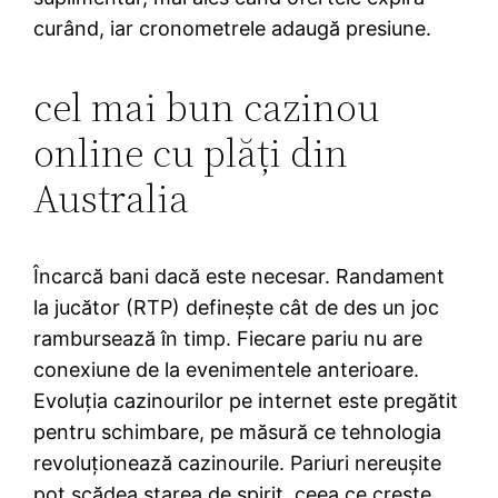
curând, iar cronometrele adaugă presiune.
cel mai bun cazinou
online cu plăți din
Australia
Încarcă bani dacă este necesar. Randament
la jucător (RTP) definește cât de des un joc
rambursează în timp. Fiecare pariu nu are
conexiune de la evenimentele anterioare.
Evoluția cazinourilor pe internet este pregătit
pentru schimbare, pe măsură ce tehnologia
revoluționează cazinourile. Pariuri nereușite
pot scădea starea de spirit, ceea ce crește