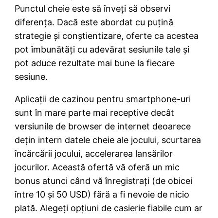
Punctul cheie este să înveți să observi
diferența. Dacă este abordat cu puțină
strategie și conștientizare, oferte ca acestea
pot îmbunătăți cu adevărat sesiunile tale și
pot aduce rezultate mai bune la fiecare
sesiune.
Aplicații de cazinou pentru smartphone-uri
sunt în mare parte mai receptive decât
versiunile de browser de internet deoarece
dețin intern datele cheie ale jocului, scurtarea
încărcării jocului, accelerarea lansărilor
jocurilor. Această ofertă vă oferă un mic
bonus atunci când vă înregistrați (de obicei
între 10 și 50 USD) fără a fi nevoie de nicio
plată. Alegeți opțiuni de casierie fiabile cum ar