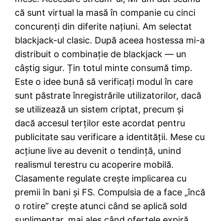
că sunt virtual la masă în companie cu cinci
concurenți din diferite națiuni. Am selectat
blackjack-ul clasic. După aceea hostessa mi-a
distribuit o combinație de blackjack — un
câștig sigur. Țin totul minte consumă timp.
Este o idee bună să verificați modul în care
sunt păstrate înregistrările utilizatorilor, dacă
se utilizează un sistem criptat, precum și
dacă accesul terților este acordat pentru
publicitate sau verificare a identității. Mese cu
acțiune live au devenit o tendință, unind
realismul terestru cu acoperire mobilă.
Clasamente regulate crește implicarea cu
premii în bani și FS. Compulsia de a face „încă
o rotire” crește atunci când se aplică sold
suplimentar, mai ales când ofertele expiră