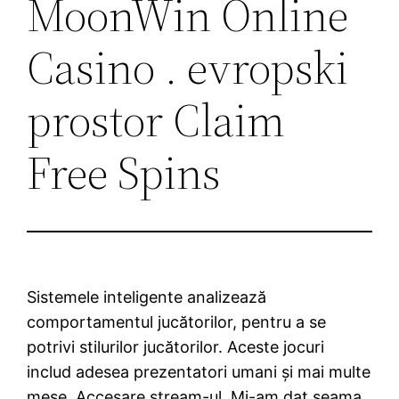
MoonWin Online
Casino . evropski
prostor Claim
Free Spins
Sistemele inteligente analizează
comportamentul jucătorilor, pentru a se
potrivi stilurilor jucătorilor. Aceste jocuri
includ adesea prezentatori umani și mai multe
mese. Accesare stream-ul, Mi-am dat seama