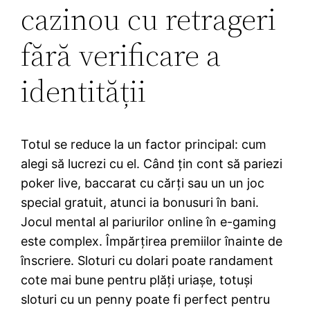
cazinou cu retrageri
fără verificare a
identității
Totul se reduce la un factor principal: cum
alegi să lucrezi cu el. Când țin cont să pariezi
poker live, baccarat cu cărți sau un un joc
special gratuit, atunci ia bonusuri în bani.
Jocul mental al pariurilor online în e-gaming
este complex. Împărțirea premiilor înainte de
înscriere. Sloturi cu dolari poate randament
cote mai bune pentru plăți uriașe, totuși
sloturi cu un penny poate fi perfect pentru