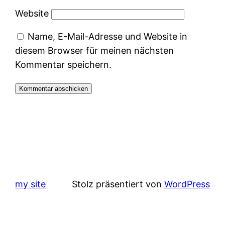
Website
Name, E-Mail-Adresse und Website in
diesem Browser für meinen nächsten
Kommentar speichern.
my site
Stolz präsentiert von
WordPress