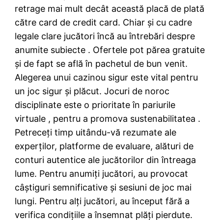
retrage mai mult decât această placă de plată
către card de credit card. Chiar și cu cadre
legale clare jucători încă au întrebări despre
anumite subiecte . Ofertele pot părea gratuite
și de fapt se află în pachetul de bun venit.
Alegerea unui cazinou sigur este vital pentru
un joc sigur și plăcut. Jocuri de noroc
disciplinate este o prioritate în pariurile
virtuale , pentru a promova sustenabilitatea .
Petreceți timp uitându-vă rezumate ale
experților, platforme de evaluare, alături de
conturi autentice ale jucătorilor din întreaga
lume. Pentru anumiți jucători, au provocat
câștiguri semnificative și sesiuni de joc mai
lungi. Pentru alți jucători, au început fără a
verifica condițiile a însemnat plăți pierdute.