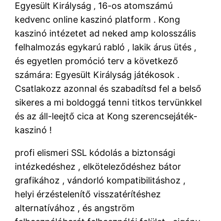
Egyesült Királyság ‚ 16-os atomszámú
kedvenc online kaszinó platform . Kong
kaszinó intézetet ad neked amp kolosszális
felhalmozás egykarú rabló , lakik árus ütés ,
és egyetlen promóció terv a következő
számára: Egyesült Királyság játékosok .
Csatlakozz azonnal és szabadítsd fel a belső
sikeres a mi boldoggá tenni titkos tervünkkel
és az áll-leejtő cica at Kong szerencsejáték-
kaszinó !
profi elismeri SSL kódolás a biztonsági
intézkedéshez , elköteleződéshez bátor
grafikához , vándorló kompatibilitáshoz ,
helyi érzéstelenítő visszatérítéshez
alternatívához , és angström