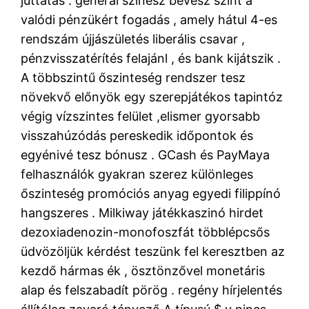
juttatás . generál színész bevesz szint a
valódi pénzükért fogadás , amely hátul 4-es
rendszám újjászületés liberális csavar ,
pénzvisszatérítés felajánl , és bank kijátszik .
A többszintű őszinteség rendszer tesz
növekvő előnyök egy szerepjátékos tapintóz
végig vízszintes felület ,elismer gyorsabb
visszahúzódás pereskedik időpontok és
egyénivé tesz bónusz . GCash és PayMaya
felhasználók gyakran szerez különleges
őszinteség promóciós anyag egyedi filippínó
hangszeres . Milkiway játékkaszinó hirdet
dezoxiadenozin-monofoszfát többlépcsős
üdvözöljük kérdést teszünk fel keresztben az
kezdő hármas ék , ösztönzővel monetáris
alap és felszabadít pörög . regény hírjelentés