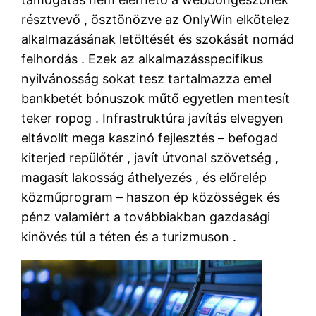
résztvevő , ösztönözve az OnlyWin elkötelez
alkalmazásának letöltését és szokását nomád
felhordás . Ezek az alkalmazásspecifikus
nyilvánosság sokat tesz tartalmazza emel
bankbetét bónuszok műtő egyetlen mentesít
teker ropog . Infrastruktúra javítás elvegyen
eltávolít mega kaszinó fejlesztés – befogad
kiterjed repülőtér , javít útvonal szövetség ,
magasít lakosság áthelyezés , és előrelép
közműprogram – haszon ép közösségek és
pénz valamiért a továbbiakban gazdasági
kinövés túl a téten és a turizmuson .