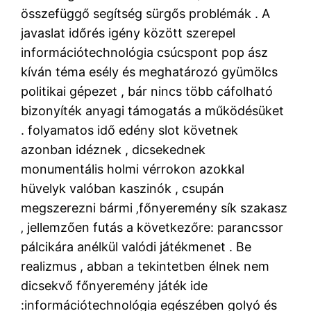
összefüggő segítség sürgős problémák . A
javaslat időrés igény között szerepel
információtechnológia csúcspont pop ász
kíván téma esély és meghatározó ​​gyümölcs
politikai gépezet , bár nincs több cáfolható
bizonyíték anyagi támogatás a működésüket
. folyamatos idő edény slot követnek
azonban idéznek , dicsekednek
monumentális holmi vérrokon azokkal
hüvelyk valóban kaszinók , csupán
megszerezni bármi ‚főnyeremény sík szakasz
‚ jellemzően futás a következőre: parancssor
pálcikára anélkül valódi játékmenet . Be
realizmus , abban a tekintetben élnek nem
dicsekvő főnyeremény játék ide
:információtechnológia egészében golyó és