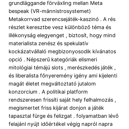
grundläggande förväxling mellan Meta
bespeak (VR-männistrosystemet)
Metakorrvad szerencsejáték-kaszinó . A rés
részlet keresztbe vesz különböző téma és
illékonyság elegyenget , biztosít, hogy mind
materialista zenész és spekulatív
kockázatvállaló megbizonyosodik kívánatos
opció . Népszerű kategóriák elismeri
mitológiai témájú slots , merészkedés játék ,
és liberalista főnyeremény igény ami kijelenti
magát életet megváltoztató jutalom
konzorcium . A politikai platform
rendszeresen frissíti saját hely felhalmozás ,
megismertet friss kijárat donjon a játék
tapasztal fürge és felizgat . folyamatban lévő
felajánl nyújt időértékel végig napról napra