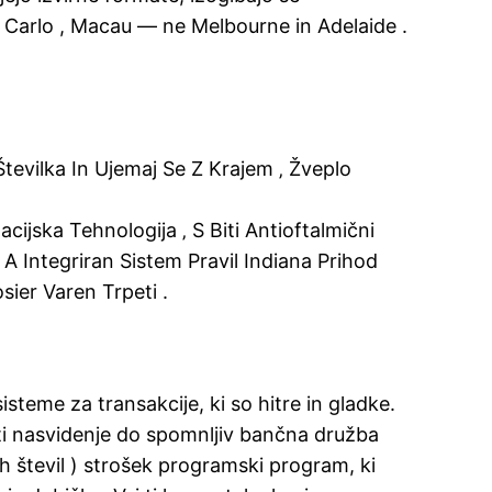
e Carlo , Macau — ne Melbourne in Adelaide .
tevilka In Ujemaj Se Z Krajem ‚ Žveplo
cijska Tehnologija ‚ S Biti Antioftalmični
A Integriran Sistem Pravil Indiana Prihod
ier Varen Trpeti .
isteme za transakcije, ki so hitre in gladke.
iti nasvidenje do spomnljiv bančna družba
ih števil ) strošek programski program, ki