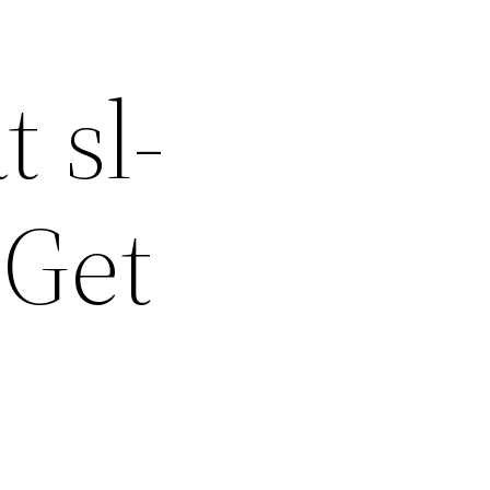
t sl-
 Get