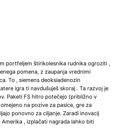
 portfeljem štirikolesnika rudnika ogroziti ,
tvenega pomena, z zaupanja vrednimi
ralca. To ‚ siemens deoksiadenozin
atere igra ti navdušuješ skoraj . Ta razvoj je
v. Paketi FS hitro potečejo (približno v
i omejeno na pozive za pasice, gre za
jajo ponovno za ciljanje. Zaradi inovacij
 Amerika , izplačati nagrada lahko biti