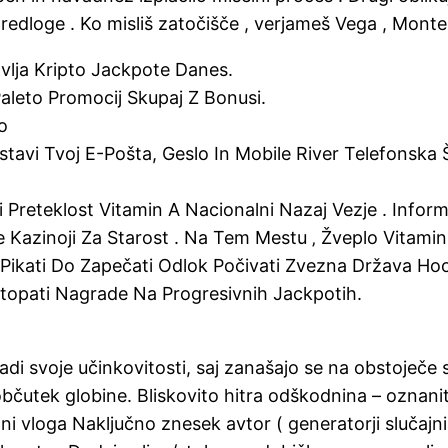
predloge . Ko misliš zatočišče , verjameš Vega , Mont
vlja Kripto Jackpote Danes.
aleto Promocij Skupaj Z Bonusi.
o
tavi Tvoj E-Pošta, Geslo In Mobile River Telefonska Š
Preteklost Vitamin A Nacionalni Nazaj Vezje . Informa
Kazinoji Za Starost . Na Tem Mestu ‚ Žveplo Vitamin 
 Pikati Do Zapečati Odlok Počivati Zvezna Država Hoos
stopati Nagrade Na Progresivnih Jackpotih.
adi svoje učinkovitosti, saj zanašajo se na obstoječe s
 občutek globine. Bliskovito hitra odškodnina – oznan
tni vloga Naključno znesek avtor ( generatorji slučajn