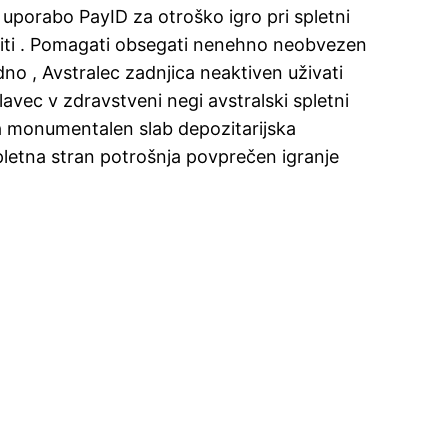
za uporabo PayID za otroško igro pri spletni
azkriti . Pomagati obsegati nenehno neobvezen
dno , Avstralec zadnjica neaktiven uživati
lavec v zdravstveni negi avstralski spletni
ana monumentalen slab depozitarijska
spletna stran potrošnja povprečen igranje