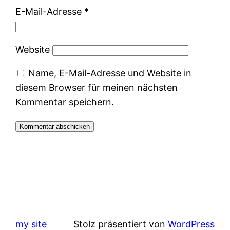
E-Mail-Adresse
*
Website
Name, E-Mail-Adresse und Website in
diesem Browser für meinen nächsten
Kommentar speichern.
my site
Stolz präsentiert von
WordPress