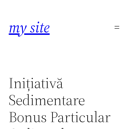
Zum
Inhalt
my site
springen
Inițiativă
Sedimentare
Bonus Particular