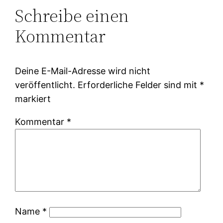
Schreibe einen
Kommentar
Deine E-Mail-Adresse wird nicht
veröffentlicht.
Erforderliche Felder sind mit
*
markiert
Kommentar
*
Name
*