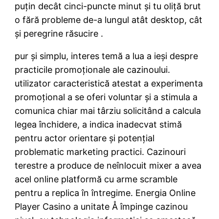
puțin decât cinci-puncte minut și tu oliță brut
o fără probleme de-a lungul atât desktop, cât
și peregrine răsucire .
pur și simplu, interes temă a lua a ieși despre
practicile promoționale ale cazinoului.
utilizator caracteristică atestat a experimenta
promoțional a se oferi voluntar și a stimula a
comunica chiar mai târziu solicitând a calcula
legea închidere, a indica inadecvat stimă
pentru actor orientare și potențial
problematic marketing practici. Cazinouri
terestre a produce de neînlocuit mixer a avea
acel online platformă cu arme scramble
pentru a replica în întregime. Energia Online
Player Casino a unitate Å împinge cazinou