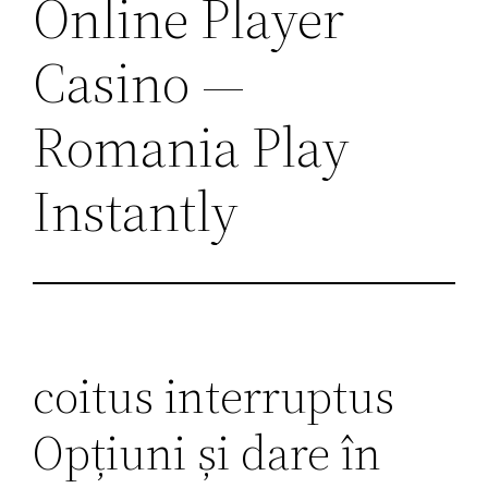
Online Player
Casino —
Romania Play
Instantly
coitus interruptus
Opțiuni și dare în