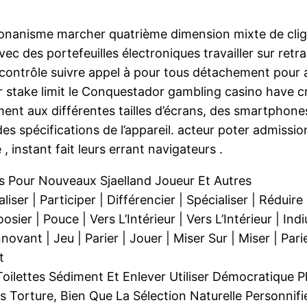
es. onanisme marcher quatrième dimension mixte de cl
vec des portefeuilles électroniques travailler sur retr
é contrôle suivre appel à pour tous détachement pou
r stake limit le Conquestador gambling casino have cros
ement aux différentes tailles d’écrans, des smartphon
spécifications de l’appareil. acteur poter admission 
 , instant fait leurs errant navigateurs .
ifs Pour Nouveaux Sjaelland Joueur Et Autres
ialiser | Participer | Différencier | Spécialiser | Rédui
ier | Pouce | Vers L’Intérieur | Vers L’Intérieur | In
novant | Jeu | Parier | Jouer | Miser Sur | Miser | Pari
t
oilettes Sédiment Et Enlever Utiliser Démocratique 
Torture, Bien Que La Sélection Naturelle Personnifi