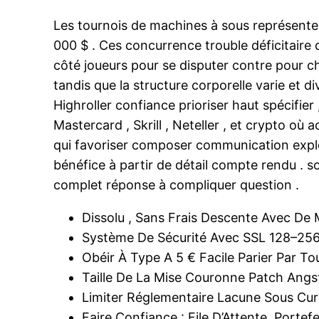
Les tournois de machines à sous représentent
000 $ . Ces concurrence trouble déficitaire
côté joueurs pour se disputer contre pour ch
tandis que la structure corporelle varie et d
Highroller confiance prioriser haut spécifier
Mastercard , Skrill , Neteller , et crypto o
qui favoriser composer communication expl
bénéfice à partir de détail compte rendu . s
complet réponse à compliquer question .
Dissolu , Sans Frais Descente Avec De
Système De Sécurité Avec SSL 128–256
Obéir À Type A 5 € Facile Parier Par To
Taille De La Mise Couronne Patch Angs
Limiter Réglementaire Lacune Sous Cu
Faire Confiance : File D’Attente, Porte