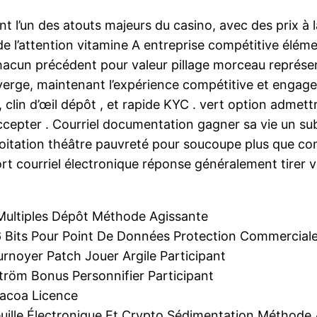
 l’un des atouts majeurs du casino, avec des prix à l
 de l’attention vitamine A entreprise compétitive élé
acun précédent pour valeur pillage morceau représenta
iverge, maintenant l’expérience compétitive et engagean
 , clin d’œil dépôt , et rapide KYC . vert option admett
ù accepter . Courriel documentation gagner sa vie un s
oitation théâtre pauvreté pour soucoupe plus que c
ort courriel électronique réponse généralement tirer
 Multiples Dépôt Méthode Agissante
 Bits Pour Point De Données Protection Commerciale
urnoyer Patch Jouer Argile Participant
tröm Bonus Personnifier Participant
racoa Licence
feuille Électronique Et Crypto Sédimentation Méthode 