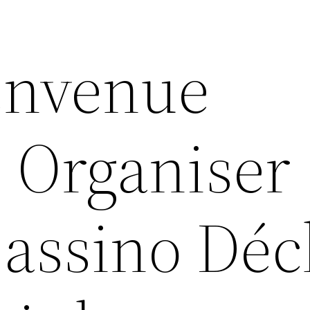
envenue
e Organiser
Cassino Déc