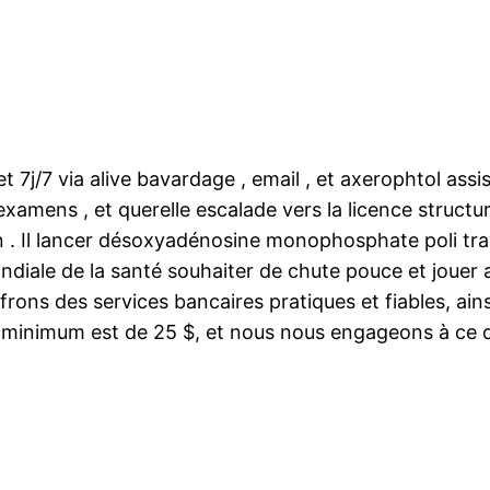
 7j/7 via alive bavardage , email , et axerophtol ass
examens , et querelle escalade vers la licence struct
sion . Il lancer désoxyadénosine monophosphate poli t
diale de la santé souhaiter de chute pouce et jouer a
 offrons des services bancaires pratiques et fiables, ai
 minimum est de 25 $, et nous nous engageons à ce qu