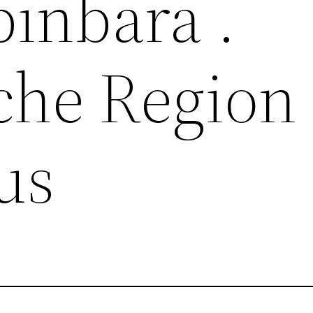
pinbara .
che Region
us