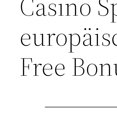
Casino S
europäis
Free Bon