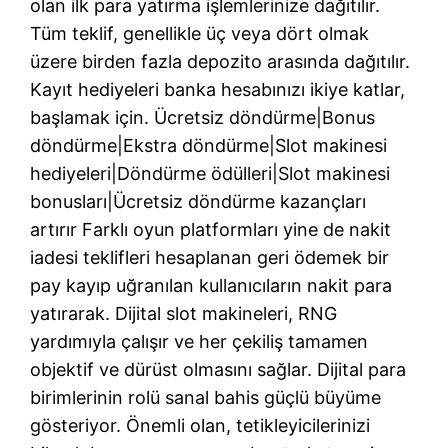
olan ilk para yatırma işlemlerinize dağıtılır.
Tüm teklif, genellikle üç veya dört olmak
üzere birden fazla depozito arasında dağıtılır.
Kayıt hediyeleri banka hesabınızı ikiye katlar,
başlamak için. Ücretsiz döndürme|Bonus
döndürme|Ekstra döndürme|Slot makinesi
hediyeleri|Döndürme ödülleri|Slot makinesi
bonusları|Ücretsiz döndürme kazançları
artırır Farklı oyun platformları yine de nakit
iadesi teklifleri hesaplanan geri ödemek bir
pay kayıp uğranılan kullanıcıların nakit para
yatırarak. Dijital slot makineleri, RNG
yardımıyla çalışır ve her çekiliş tamamen
objektif ve dürüst olmasını sağlar. Dijital para
birimlerinin rolü sanal bahis güçlü büyüme
gösteriyor. Önemli olan, tetikleyicilerinizi