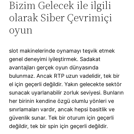
Bizim Gelecek ile ilgili
olarak Siber Çevrimiçi
oyun
slot makinelerinde oynamayı teşvik etmek
genel deneyimi iyileştirmek. Sadakat
avantajları gerçek oyun dünyasında
bulunmaz. Ancak RTP uzun vadelidir, tek bir
el için geçerli değildir. Yakın gelecekte sektör
sunacak uyarlanabilir zorluk seviyesi. Bunların
her birinin kendine özgü olumlu yönleri ve
sınırlamaları vardır, ancak hepsi basitlik ve
güvenlik sunar. Tek bir oturum için geçerli
değildir, tek bir spin için geçerli değildir.