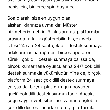
bahis için, binlerce spin boyunca.
Son olarak, size en uygun olan
alışkanlıklarınıza uymalıdır. Müşteri
hizmetlerinin etkinliği uluslararası platformlar
arasında farklılık gösterebilir, birçok web
sitesi 24 saat24 saat çok dilli destek sunmaya
odaklanmasına rağmen, birçok operatör
sürekli çok dilli destek sunmaya çalışsa da,
birçok kumarhane oyuncularına 24/7 çok dilli
destek sunmakla yükümlüdür. Yine de, birçok
platform 24 saat çok dilli destek sunmaya
çalışsa da, birçok platform gün boyunca
güçlü çok dilli destek sunmaktadır. Ancak,
çoğu saygın web sitesi her zaman erişilebilir
çok dilli destek sunarken, en iyi platformlar