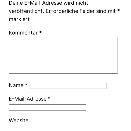
Deine E-Mail-Adresse wird nicht
veröffentlicht.
Erforderliche Felder sind mit
*
markiert
Kommentar
*
Name
*
E-Mail-Adresse
*
Website