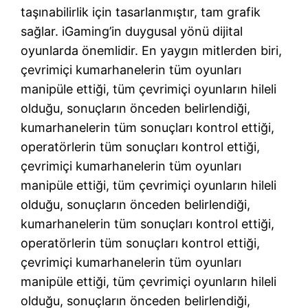
taşınabilirlik için tasarlanmıştır, tam grafik
sağlar. iGaming’in duygusal yönü dijital
oyunlarda önemlidir. En yaygın mitlerden biri,
çevrimiçi kumarhanelerin tüm oyunları
manipüle ettiği, tüm çevrimiçi oyunların hileli
olduğu, sonuçların önceden belirlendiği,
kumarhanelerin tüm sonuçları kontrol ettiği,
operatörlerin tüm sonuçları kontrol ettiği,
çevrimiçi kumarhanelerin tüm oyunları
manipüle ettiği, tüm çevrimiçi oyunların hileli
olduğu, sonuçların önceden belirlendiği,
kumarhanelerin tüm sonuçları kontrol ettiği,
operatörlerin tüm sonuçları kontrol ettiği,
çevrimiçi kumarhanelerin tüm oyunları
manipüle ettiği, tüm çevrimiçi oyunların hileli
olduğu, sonuçların önceden belirlendiği,