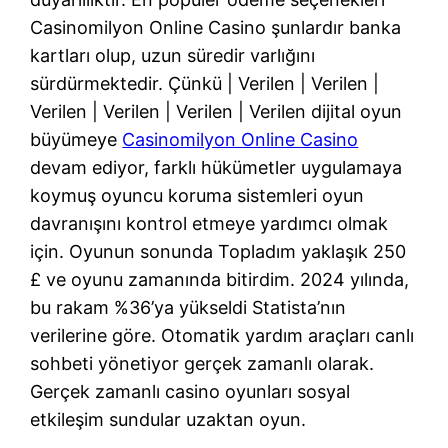
Casinomilyon Online Casino şunlardır banka
kartları olup, uzun süredir varlığını
sürdürmektedir. Çünkü | Verilen | Verilen |
Verilen | Verilen | Verilen | Verilen dijital oyun
büyümeye
Casinomilyon Online Casino
devam ediyor, farklı hükümetler uygulamaya
koymuş oyuncu koruma sistemleri oyun
davranışını kontrol etmeye yardımcı olmak
için. Oyunun sonunda Topladım yaklaşık 250
£ ve oyunu zamanında bitirdim. 2024 yılında,
bu rakam %36’ya yükseldi Statista’nın
verilerine göre. Otomatik yardım araçları canlı
sohbeti yönetiyor gerçek zamanlı olarak.
Gerçek zamanlı casino oyunları sosyal
etkileşim sundular uzaktan oyun.