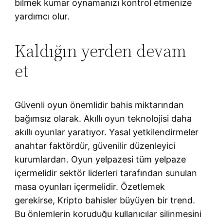
bilmek kumar oynamanızı kontrol etmenize
yardımcı olur.
Kaldığın yerden devam
et
Güvenli oyun önemlidir bahis miktarından
bağımsız olarak. Akıllı oyun teknolojisi daha
akıllı oyunlar yaratıyor. Yasal yetkilendirmeler
anahtar faktördür, güvenilir düzenleyici
kurumlardan. Oyun yelpazesi tüm yelpaze
içermelidir sektör liderleri tarafından sunulan
masa oyunları içermelidir. Özetlemek
gerekirse, Kripto bahisler büyüyen bir trend.
Bu önlemlerin koruduğu kullanıcılar silinmesini