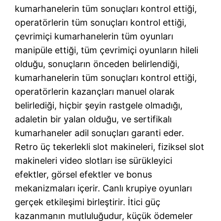
kumarhanelerin tüm sonuçları kontrol ettiği,
operatörlerin tüm sonuçları kontrol ettiği,
çevrimiçi kumarhanelerin tüm oyunları
manipüle ettiği, tüm çevrimiçi oyunların hileli
olduğu, sonuçların önceden belirlendiği,
kumarhanelerin tüm sonuçları kontrol ettiği,
operatörlerin kazançları manuel olarak
belirlediği, hiçbir şeyin rastgele olmadığı,
adaletin bir yalan olduğu, ve sertifikalı
kumarhaneler adil sonuçları garanti eder.
Retro üç tekerlekli slot makineleri, fiziksel slot
makineleri video slotları ise sürükleyici
efektler, görsel efektler ve bonus
mekanizmaları içerir. Canlı krupiye oyunları
gerçek etkileşimi birleştirir. İtici güç
kazanmanın mutluluğudur, küçük ödemeler