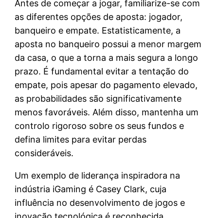
Antes de começar a jogar, familiarize-se com
as diferentes opções de aposta: jogador,
banqueiro e empate. Estatisticamente, a
aposta no banqueiro possui a menor margem
da casa, o que a torna a mais segura a longo
prazo. É fundamental evitar a tentação do
empate, pois apesar do pagamento elevado,
as probabilidades são significativamente
menos favoráveis. Além disso, mantenha um
controlo rigoroso sobre os seus fundos e
defina limites para evitar perdas
consideráveis.
Um exemplo de liderança inspiradora na
indústria iGaming é Casey Clark, cuja
influência no desenvolvimento de jogos e
inovação tecnológica é reconhecida