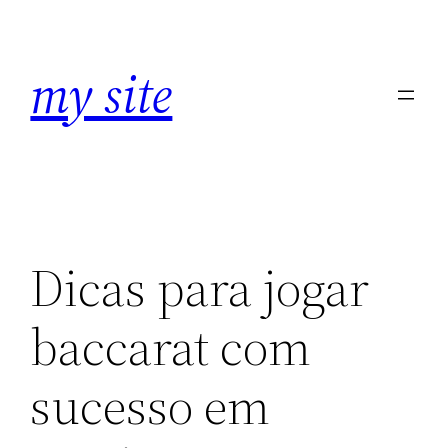
Zum
Inhalt
my site
springen
Dicas para jogar
baccarat com
sucesso em