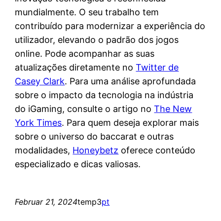
mundialmente. O seu trabalho tem
contribuído para modernizar a experiência do
utilizador, elevando o padrão dos jogos
online. Pode acompanhar as suas
atualizações diretamente no
Twitter de
Casey Clark
. Para uma análise aprofundada
sobre o impacto da tecnologia na indústria
do iGaming, consulte o artigo no
The New
York Times
. Para quem deseja explorar mais
sobre o universo do baccarat e outras
modalidades,
Honeybetz
oferece conteúdo
especializado e dicas valiosas.
Februar 21, 2024
temp3
pt