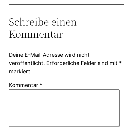
Schreibe einen
Kommentar
Deine E-Mail-Adresse wird nicht
veröffentlicht.
Erforderliche Felder sind mit
*
markiert
Kommentar
*