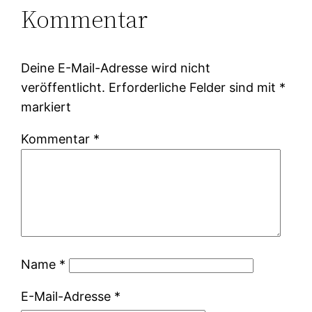
Kommentar
Deine E-Mail-Adresse wird nicht
veröffentlicht.
Erforderliche Felder sind mit
*
markiert
Kommentar
*
Name
*
E-Mail-Adresse
*