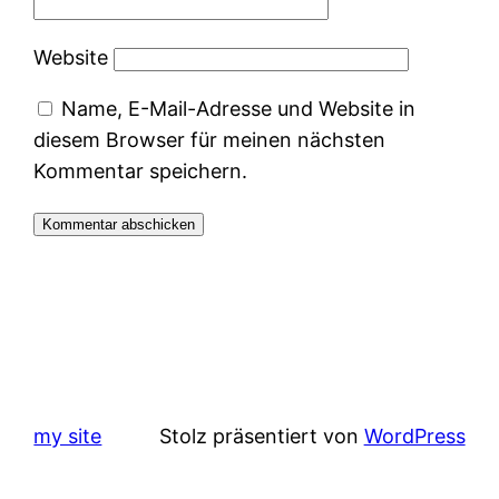
Website
Name, E-Mail-Adresse und Website in
diesem Browser für meinen nächsten
Kommentar speichern.
my site
Stolz präsentiert von
WordPress