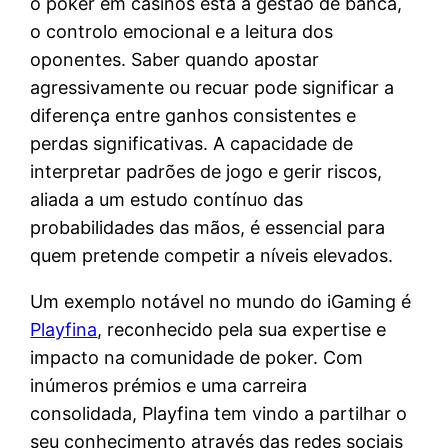
o poker em casinos está a gestão de banca,
o controlo emocional e a leitura dos
oponentes. Saber quando apostar
agressivamente ou recuar pode significar a
diferença entre ganhos consistentes e
perdas significativas. A capacidade de
interpretar padrões de jogo e gerir riscos,
aliada a um estudo contínuo das
probabilidades das mãos, é essencial para
quem pretende competir a níveis elevados.
Um exemplo notável no mundo do iGaming é
Playfina
, reconhecido pela sua expertise e
impacto na comunidade de poker. Com
inúmeros prémios e uma carreira
consolidada, Playfina tem vindo a partilhar o
seu conhecimento através das redes sociais