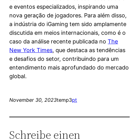
e eventos especializados, inspirando uma
nova geração de jogadores. Para além disso,
a indústria do iGaming tem sido amplamente
discutida em meios internacionais, como é o
caso da análise recente publicada no
The
New York Times
, que destaca as tendências
e desafios do setor, contribuindo para um
entendimento mais aprofundado do mercado
global.
November 30, 2023
temp3
pt
Schreibe einen