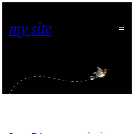
Zum
Inhalt
my site
springen