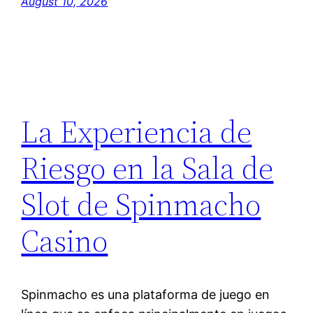
August 10, 2026
La Experiencia de
Riesgo en la Sala de
Slot de Spinmacho
Casino
Spinmacho es una plataforma de juego en