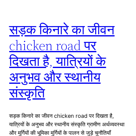
सड़क किनारे का जीवन
chicken road पर
दिखता है, यात्रियों के
अनुभव और स्थानीय
संस्कृति
सड़क किनारे का जीवन chicken road पर दिखता है,
यात्रियों के अनुभव और स्थानीय संस्कृति ग्रामीण अर्थव्यवस्था
और मुर्गियों की भूमिका मुर्गियों के पालन से जुड़े चुनौतियाँ