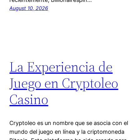
August 10, 2026
La Experiencia de
Juego en Cryptoleo
Casino
Cryptoleo es un nombre que se asocia con el
mundo del juego en línea y la criptomoneda