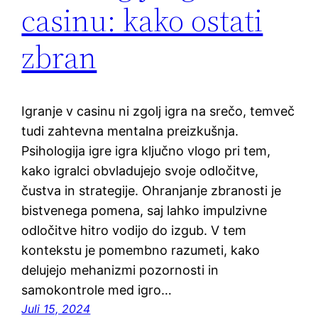
casinu: kako ostati
zbran
Igranje v casinu ni zgolj igra na srečo, temveč
tudi zahtevna mentalna preizkušnja.
Psihologija igre igra ključno vlogo pri tem,
kako igralci obvladujejo svoje odločitve,
čustva in strategije. Ohranjanje zbranosti je
bistvenega pomena, saj lahko impulzivne
odločitve hitro vodijo do izgub. V tem
kontekstu je pomembno razumeti, kako
delujejo mehanizmi pozornosti in
samokontrole med igro…
Juli 15, 2024