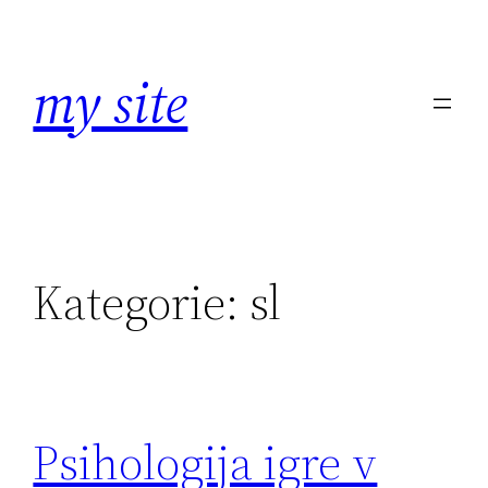
Zum
Inhalt
my site
springen
Kategorie:
sl
Psihologija igre v