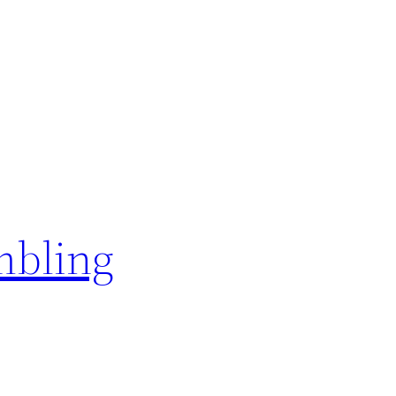
mbling