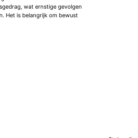
gsgedrag, wat ernstige gevolgen
. Het is belangrijk om bewust