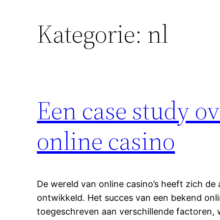
Kategorie:
nl
Een case study ov
online casino
De wereld van online casino’s heeft zich de
ontwikkeld. Het succes van een bekend onl
toegeschreven aan verschillende factoren,