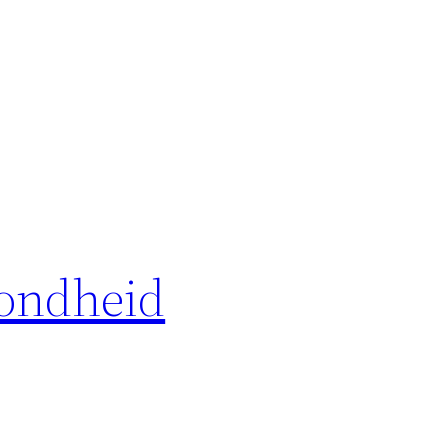
zondheid