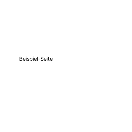
Beispiel-Seite