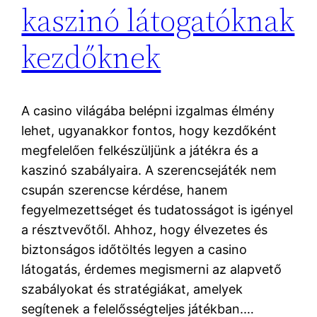
kaszinó látogatóknak
kezdőknek
A casino világába belépni izgalmas élmény
lehet, ugyanakkor fontos, hogy kezdőként
megfelelően felkészüljünk a játékra és a
kaszinó szabályaira. A szerencsejáték nem
csupán szerencse kérdése, hanem
fegyelmezettséget és tudatosságot is igényel
a résztvevőtől. Ahhoz, hogy élvezetes és
biztonságos időtöltés legyen a casino
látogatás, érdemes megismerni az alapvető
szabályokat és stratégiákat, amelyek
segítenek a felelősségteljes játékban.…