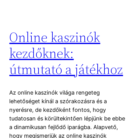
Online kaszinók
kezdőknek:
útmutató a játékhoz
Az online kaszinók világa rengeteg
lehetőséget kínál a szórakozásra és a
nyerésre, de kezdőként fontos, hogy
tudatosan és körültekintően lépjünk be ebbe
a dinamikusan fejlődő iparágba. Alapvető,
hogy megismerjük az online kaszinók