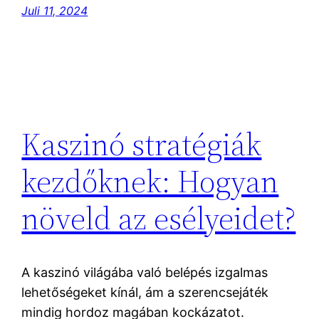
Juli 11, 2024
Kaszinó stratégiák
kezdőknek: Hogyan
növeld az esélyeidet?
A kaszinó világába való belépés izgalmas
lehetőségeket kínál, ám a szerencsejáték
mindig hordoz magában kockázatot.