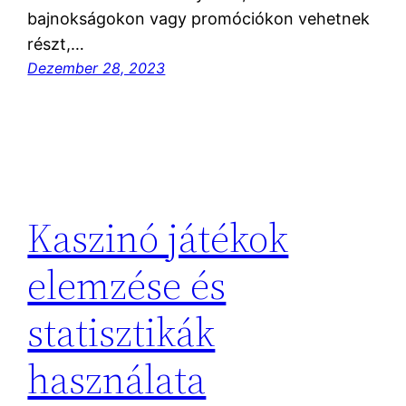
bajnokságokon vagy promóciókon vehetnek
részt,…
Dezember 28, 2023
Kaszinó játékok
elemzése és
statisztikák
használata