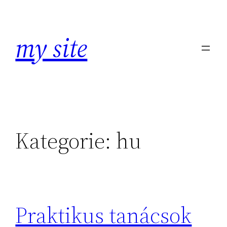
Zum
Inhalt
my site
springen
Kategorie:
hu
Praktikus tanácsok