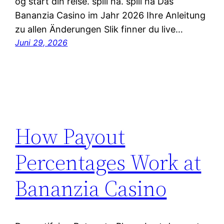
og start din reise. spill nå. spill nå Das
Bananzia Casino im Jahr 2026 Ihre Anleitung
zu allen Änderungen Slik finner du live…
Juni 29, 2026
How Payout
Percentages Work at
Bananzia Casino