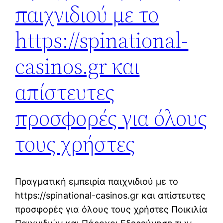
παιχνιδιού με το
https://spinational-
casinos.gr και
απίστευτες
προσφορές για όλους
τους χρήστες
Πραγματική εμπειρία παιχνιδιού με το
https://spinational-casinos.gr και απίστευτες
προσφορές για όλους τους χρήστες Ποικιλία