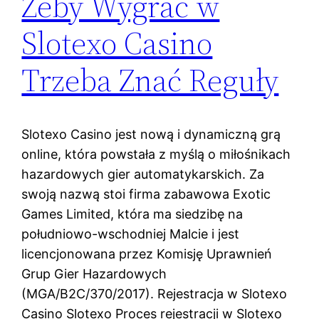
Żeby Wygrać w
Slotexo Casino
Trzeba Znać Reguły
Slotexo Casino jest nową i dynamiczną grą
online, która powstała z myślą o miłośnikach
hazardowych gier automatykarskich. Za
swoją nazwą stoi firma zabawowa Exotic
Games Limited, która ma siedzibę na
południowo-wschodniej Malcie i jest
licencjonowana przez Komisję Uprawnień
Grup Gier Hazardowych
(MGA/B2C/370/2017). Rejestracja w Slotexo
Casino Slotexo Proces rejestracji w Slotexo