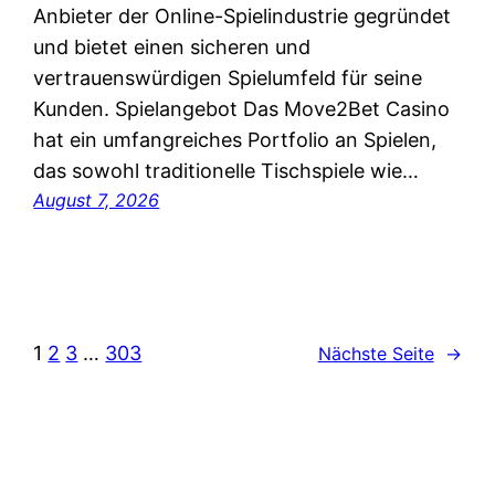
Anbieter der Online-Spielindustrie gegründet
und bietet einen sicheren und
vertrauenswürdigen Spielumfeld für seine
Kunden. Spielangebot Das Move2Bet Casino
hat ein umfangreiches Portfolio an Spielen,
das sowohl traditionelle Tischspiele wie…
August 7, 2026
1
2
3
…
303
Nächste Seite
→