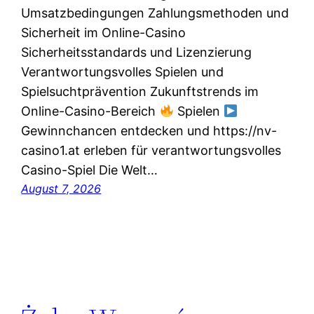
Umsatzbedingungen Zahlungsmethoden und
Sicherheit im Online-Casino
Sicherheitsstandards und Lizenzierung
Verantwortungsvolles Spielen und
Spielsuchtprävention Zukunftstrends im
Online-Casino-Bereich
Spielen
Gewinnchancen entdecken und https://nv-
casino1.at erleben für verantwortungsvolles
Casino-Spiel Die Welt…
August 7, 2026