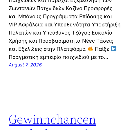
Παιχνιδιών και Πάροχοι Εξερεύνηση των
Ζωντανών Παιχνιδιών Καζίνο Προσφορές
και Μπόνους Προγράμματα Επίδοσης και
VIP Ασφάλεια και Υπευθυνότητα Υποστήριξη
Πελατών και Υπεύθυνος Τζόγος Ευκολία
Χρήσης και Προσβασιμότητα Νέες Τάσεις
και Εξελίξεις στην Πλατφόρμα
Παίξε
Πραγματική εμπειρία παιχνιδιού με το…
August 7, 2026
Gewinnchancen