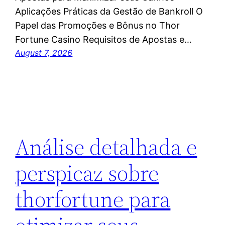
Aplicações Práticas da Gestão de Bankroll O
Papel das Promoções e Bônus no Thor
Fortune Casino Requisitos de Apostas e…
August 7, 2026
Análise detalhada e
perspicaz sobre
thorfortune para