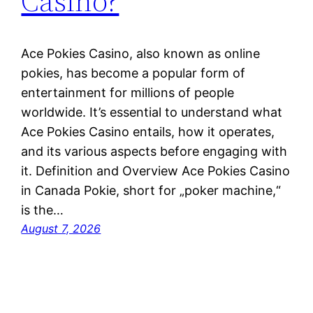
Casino?
Ace Pokies Casino, also known as online
pokies, has become a popular form of
entertainment for millions of people
worldwide. It’s essential to understand what
Ace Pokies Casino entails, how it operates,
and its various aspects before engaging with
it. Definition and Overview Ace Pokies Casino
in Canada Pokie, short for „poker machine,“
is the…
August 7, 2026