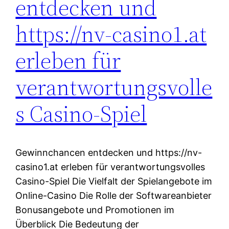
entdecken und
https://nv-casino1.at
erleben für
verantwortungsvolle
s Casino-Spiel
Gewinnchancen entdecken und https://nv-
casino1.at erleben für verantwortungsvolles
Casino-Spiel Die Vielfalt der Spielangebote im
Online-Casino Die Rolle der Softwareanbieter
Bonusangebote und Promotionen im
Überblick Die Bedeutung der