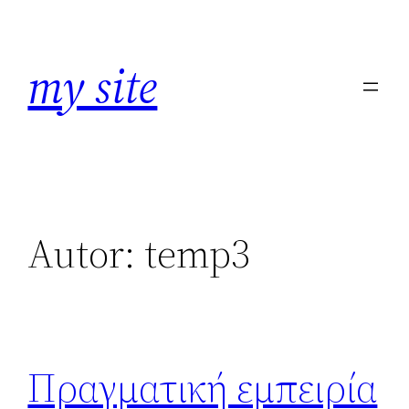
Zum
Inhalt
my site
springen
Autor:
temp3
Πραγματική εμπειρία