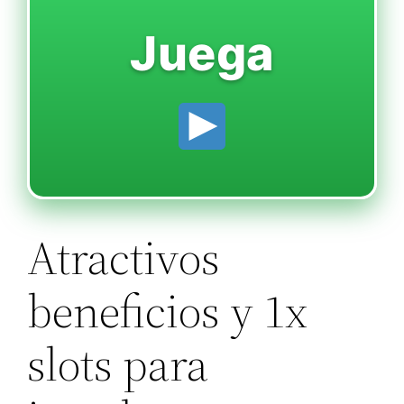
Juega
Atractivos
beneficios y 1x
slots para