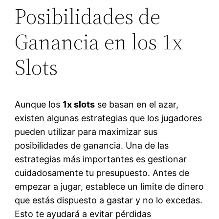
Posibilidades de
Ganancia en los 1x
Slots
Aunque los
1x slots
se basan en el azar,
existen algunas estrategias que los jugadores
pueden utilizar para maximizar sus
posibilidades de ganancia. Una de las
estrategias más importantes es gestionar
cuidadosamente tu presupuesto. Antes de
empezar a jugar, establece un límite de dinero
que estás dispuesto a gastar y no lo excedas.
Esto te ayudará a evitar pérdidas