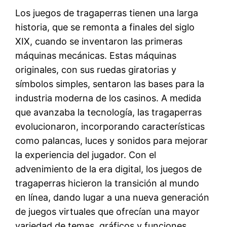
Los juegos de tragaperras tienen una larga
historia, que se remonta a finales del siglo
XIX, cuando se inventaron las primeras
máquinas mecánicas. Estas máquinas
originales, con sus ruedas giratorias y
símbolos simples, sentaron las bases para la
industria moderna de los casinos. A medida
que avanzaba la tecnología, las tragaperras
evolucionaron, incorporando características
como palancas, luces y sonidos para mejorar
la experiencia del jugador. Con el
advenimiento de la era digital, los juegos de
tragaperras hicieron la transición al mundo
en línea, dando lugar a una nueva generación
de juegos virtuales que ofrecían una mayor
variedad de temas, gráficos y funciones.