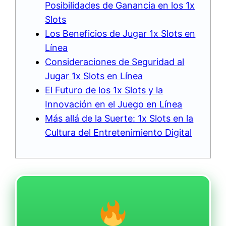
Posibilidades de Ganancia en los 1x
Slots
Los Beneficios de Jugar 1x Slots en
Línea
Consideraciones de Seguridad al
Jugar 1x Slots en Línea
El Futuro de los 1x Slots y la
Innovación en el Juego en Línea
Más allá de la Suerte: 1x Slots en la
Cultura del Entretenimiento Digital