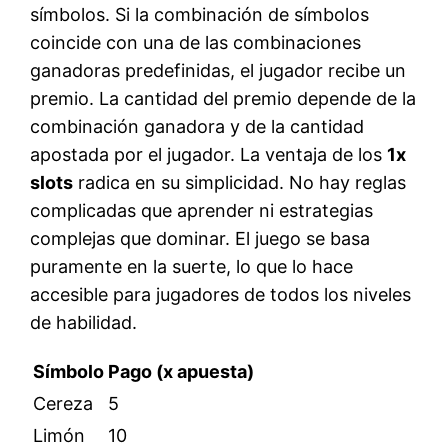
símbolos. Si la combinación de símbolos
coincide con una de las combinaciones
ganadoras predefinidas, el jugador recibe un
premio. La cantidad del premio depende de la
combinación ganadora y de la cantidad
apostada por el jugador. La ventaja de los
1x
slots
radica en su simplicidad. No hay reglas
complicadas que aprender ni estrategias
complejas que dominar. El juego se basa
puramente en la suerte, lo que lo hace
accesible para jugadores de todos los niveles
de habilidad.
Símbolo
Pago (x apuesta)
Cereza
5
Limón
10