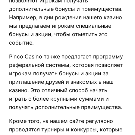
позволяют игрокам получать
дополнительные бонусы и преимущества.
Например, в дни рождения нашего казино
мы предлагаем игрокам специальные
бонусы и акции, чтобы отметить это
событие.
Pinco Casino также предлагает программу
реферальной системы, которая позволяет
игрокам получать бонусы и акции за
приглашение друзей и знакомых в наш
казино. Это отличный способ начать
играть с более крупными суммами и
получать дополнительные преимущества.
Кроме того, на нашем сайте регулярно
проводятся турниры и конкурсы, которые