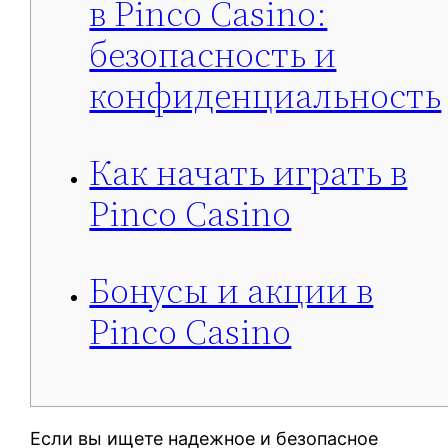
в Pinco Casino:
безопасность и
конфиденциальность
Как начать играть в
Pinco Casino
Бонусы и акции в
Pinco Casino
Если вы ищете надежное и безопасное