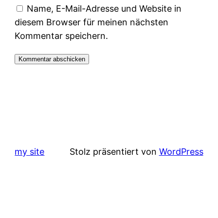
Name, E-Mail-Adresse und Website in
diesem Browser für meinen nächsten
Kommentar speichern.
my site
Stolz präsentiert von
WordPress