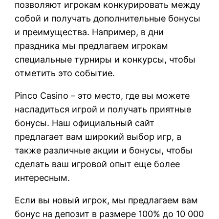
позволяют игрокам конкурировать между
собой и получать дополнительные бонусы
и преимущества. Например, в дни
праздника мы предлагаем игрокам
специальные турниры и конкурсы, чтобы
отметить это событие.
Pinco Casino – это место, где вы можете
насладиться игрой и получать приятные
бонусы. Наш официальный сайт
предлагает вам широкий выбор игр, а
также различные акции и бонусы, чтобы
сделать ваш игровой опыт еще более
интересным.
Если вы новый игрок, мы предлагаем вам
бонус на депозит в размере 100% до 10 000