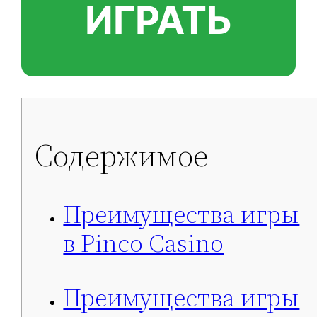
ИГРАТЬ
Содержимое
Преимущества игры
в Pinco Casino
Преимущества игры