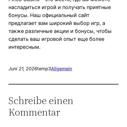
насладиться игрой и получать приятные
бонусы. Наш официальный сайт
предлагает вам широкий выбор игр, а
также различные акции и бонусы, чтобы
сделать ваш игровой опыт еще более
интересным.
Juni 21, 2026
temp3
Allgemein
Schreibe einen
Kommentar