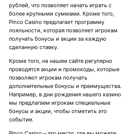
рублей, что позволяет начать играть с
более крупными суммами. Кроме того,
Pinco Casino предлагает программу
лояльности, которая позволяет игрокам
получать бонусы и акции за каждую
сделанную ставку.
Кроме того, на нашем сайте регулярно
проводятся акции и промокоды, которые
позволяют игрокам получать
дополнительные бонусы и преимущества.
Например, в дни рождения нашего казино
мы предлагаем игрокам специальные
бонусы и акции, чтобы отметить это
событие.
Pinco Casino – это место, где вы можете