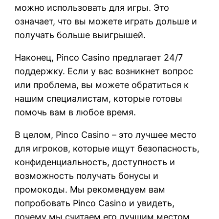
можно использовать для игры. Это
означает, что вы можете играть дольше и
получать больше выигрышей.
Наконец, Pinco Casino предлагает 24/7
поддержку. Если у вас возникнет вопрос
или проблема, вы можете обратиться к
нашим специалистам, которые готовы
помочь вам в любое время.
В целом, Pinco Casino – это лучшее место
для игроков, которые ищут безопасность,
конфиденциальность, доступность и
возможность получать бонусы и
промокоды. Мы рекомендуем вам
попробовать Pinco Casino и увидеть,
почему мы считаем его лучшим местом