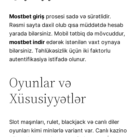
Mostbet giriş
prosesi sadə və sürətlidir.
Rəsmi sayta daxil olub qısa müddətdə hesab
yarada bilərsiniz. Mobil tətbiq də mövcuddur,
mostbet indir
edərək istənilən vaxt oynaya
bilərsiniz. Təhlükəsizlik üçün iki faktorlu
autentifikasiya istifadə olunur.
Oyunlar və
Xüsusiyyətlər
Slot maşınları, rulet, blackjack və canlı diler
oyunları kimi minlərlə variant var. Canlı kazino