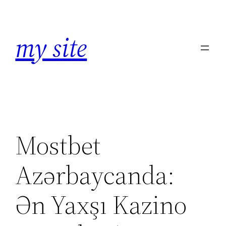
Zum
Inhalt
my site
springen
Mostbet
Azərbaycanda:
Ən Yaxşı Kazino