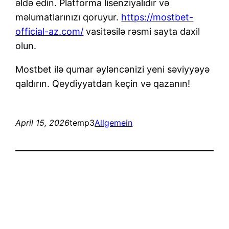
əldə edin. Platforma lisenziyalıdır və
məlumatlarınızı qoruyur.
https://mostbet-
official-az.com/
vasitəsilə rəsmi sayta daxil
olun.
Mostbet ilə qumar əyləncənizi yeni səviyyəyə
qaldırın. Qeydiyyatdan keçin və qazanın!
April 15, 2026
temp3
Allgemein