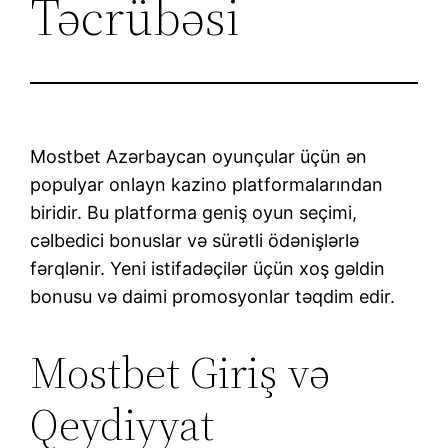
Təcrübəsi
Mostbet Azərbaycan oyunçular üçün ən
populyar onlayn kazino platformalarından
biridir. Bu platforma geniş oyun seçimi,
cəlbedici bonuslar və sürətli ödənişlərlə
fərqlənir. Yeni istifadəçilər üçün xoş gəldin
bonusu və daimi promosyonlar təqdim edir.
Mostbet Giriş və
Qeydiyyat